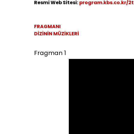
Resmi Web Sitesi:
program.kbs.co.kr/2
FRAGMANI
DİZİNİN MÜZİKLERİ
Fragman 1