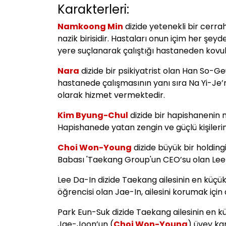
Karakterleri:
Namkoong Min
dizide yetenekli bir cerra
nazik birisidir. Hastaları onun içim her şey
yere suçlanarak çalıştığı hastaneden kovul
Nara
dizide bir psikiyatrist olan Han So-Geu
hastanede çalışmasının yanı sıra Na Yi-Je’n
olarak hizmet vermektedir.
Kim Byung-Chul
dizide bir hapishanenin 
Hapishanede yatan zengin ve güçlü kişilerin 
Choi Won-Young
dizide büyük bir holding
Babası 'Taekang Group'un CEO’su olan Lee 
Lee Da-In dizide Taekang ailesinin en küçük
öğrencisi olan Jae-In, ailesini korumak içi
Park Eun-Suk dizide Taekang ailesinin en 
Jae-Joon’un (
Choi Won-Young
) üvey ka