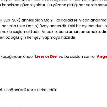
in kendisine güveni yoktur. Bu yüzden gittiği her yerde soru
k Eun-Suk) annesi olan Mo Yi-Ra karakterini canlandırmak
Jae-In’in (Lee Da-In) üvey annesidir. Eski bir oyuncudur. İ
lemekle suçlamaktadır. Ancak o, bunu umursamamaktadır. 
 öz oğlu için her şeyi yapmaya hazırdır.
 kuşağından önce "
Liver or Die
" ve bu diziden sonra "
Ange
i:
Olağanüstü Kore Dizisi Ödülü