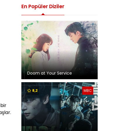
En Popüler Diziler
Doom at Your Service
8,2
MBC
bir
şlar.