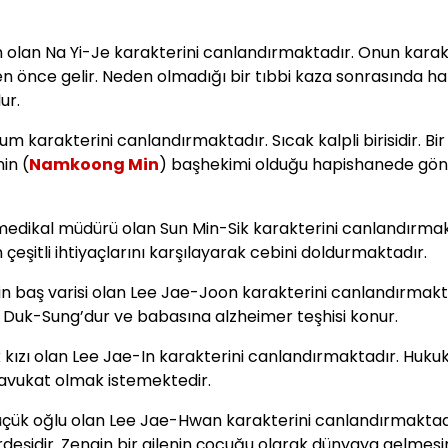
h olan Na Yi-Je karakterini canlandırmaktadır. Onun karak
den önce gelir. Neden olmadığı bir tıbbi kaza sonrasında ha
ur.
m karakterini canlandırmaktadır. Sıcak kalpli birisidir. Bir
in (
Namkoong Min
) başhekimi olduğu hapishanede gön
medikal müdürü olan Sun Min-Sik karakterini canlandırmak
çeşitli ihtiyaçlarını karşılayarak cebini doldurmaktadır.
in baş varisi olan Lee Jae-Joon karakterini canlandırmakt
Duk-Sung’dur ve babasına alzheimer teşhisi konur.
 kızı olan Lee Jae-In karakterini canlandırmaktadır. Huku
n avukat olmak istemektedir.
küçük oğlu olan Lee Jae-Hwan karakterini canlandırmaktad
rdeşidir. Zengin bir ailenin çocuğu olarak dünyaya gelmes