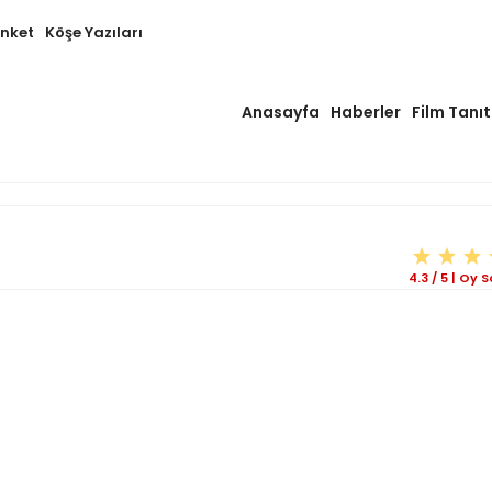
Anket
Köşe Yazıları
Anasayfa
Haberler
Film Tanıt
4.3
/
5
|
Oy Sa