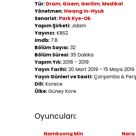
Tür:
Dram
,
Gizem
,
Gerilim
,
Medikal
Yönetmen:
Hwang In-Hyuk
Senarist:
Park Kye-Ok
Yapım Şirketi:
Jidam
Yayıncı:
KBS2
imdb:
7.8
Bölüm Sayısı:
32
Bölüm Süresi:
35 Dakika
Yapım Yılı:
2018 – 2019
Yayın Tarihi:
20 Mart 2019 – 15 Mayıs 2019
Yayın Günleri ve Saati:
Çarşamba & Perşe
Dili:
Korece
Ülke:
Güney Kore
Oyuncuları:
Namkoong Min
Nara