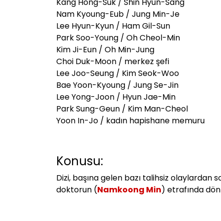
Kang Hong-Suk / Shin Hyun-Sang
Nam Kyoung-Eub / Jung Min-Je
Lee Hyun-Kyun / Ham Gil-Sun
Park Soo-Young / Oh Cheol-Min
Kim Ji-Eun / Oh Min-Jung
Choi Duk-Moon / merkez şefi
Lee Joo-Seung / Kim Seok-Woo
Bae Yoon-Kyoung / Jung Se-Jin
Lee Yong-Joon / Hyun Jae-Min
Park Sung-Geun / Kim Man-Cheol
Yoon In-Jo / kadın hapishane memuru
Konusu:
Dizi, başına gelen bazı talihsiz olaylardan 
doktorun (
Namkoong Min
) etrafında dön