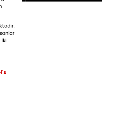
n
tadır.
nsanlar
İki
l's