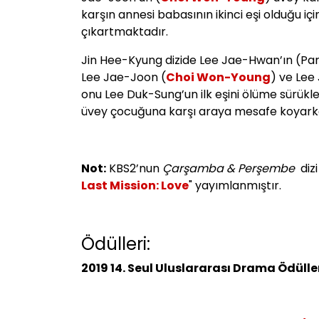
karşın annesi babasının ikinci eşi olduğu iç
çıkartmaktadır.
Jin Hee-Kyung dizide Lee Jae-Hwan’ın (Par
Lee Jae-Joon (
Choi Won-Young
) ve Lee 
onu Lee Duk-Sung’un ilk eşini ölüme sürük
üvey çocuğuna karşı araya mesafe koyarken
Not:
KBS2’nun
Çarşamba & Perşembe
dizi
Last Mission: Love
" yayımlanmıştır.
Ödülleri:
2019 14. Seul Uluslararası Drama Ödüller