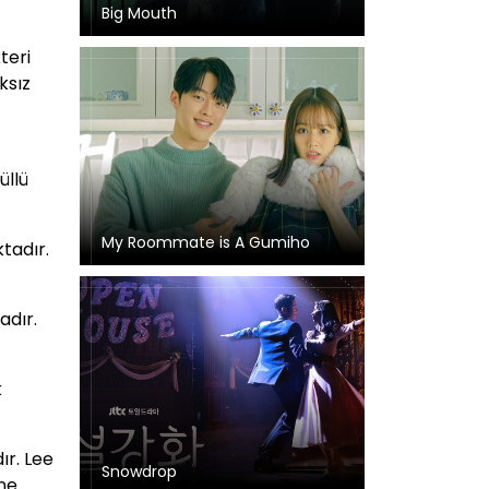
Big Mouth
teri
ksız
üllü
My Roommate is A Gumiho
tadır.
adır.
k
ır. Lee
Snowdrop
ine