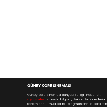
GÜNEY KORE SINEMASI
Güney Kore Sineması dünyası ile ilgili haberleri,
oyuncular
hakkında bilgileri, dizi ve film önerilerini 
tanıtımlarını - müziklerini - fragmanlarını bulabilirsini