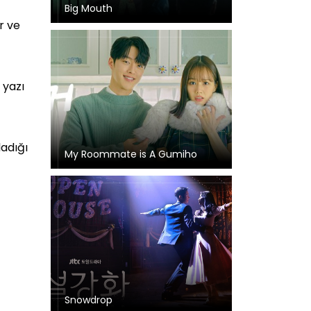
Big Mouth
r ve
 yazı
ladığı
My Roommate is A Gumiho
Snowdrop