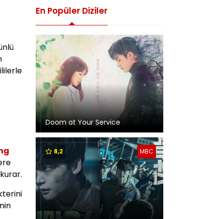
En Popüler Diziler
ünlü
n
ilerle
Doom at Your Service
ng
8,2
MBC
ere
 kurar.
kterini
nin