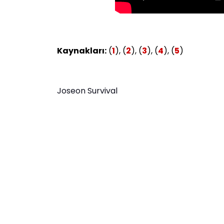
Kaynakları:
(
1
), (
2
), (
3
), (
4
), (
5
)
Joseon Survival