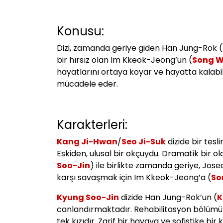
Konusu:
Dizi, zamanda geriye giden Han Jung-Rok (
bir hırsız olan Im Kkeok-Jeong’un (
Song 
hayatlarını ortaya koyar ve hayatta kalabil
mücadele eder.
Karakterleri:
Kang Ji-Hwan
/
Seo Ji-Suk
dizide bir tes
Eskiden, ulusal bir okçuydu. Dramatik bir ol
Soo-Jin
) ile birlikte zamanda geriye, Jos
karşı savaşmak için Im Kkeok-Jeong’a (
So
Kyung Soo-Jin
dizide Han Jung-Rok’un (
K
canlandırmaktadır. Rehabilitasyon bölümünd
tek kızıdır. Zarif bir havaya ve sofistike bi