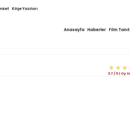
Anket
Köşe Yazıları
Anasayfa
Haberler
Film Tanıt
3.7
/
5
|
Oy Sa