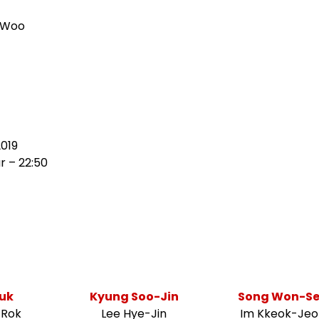
-Woo
2019
 – 22:50
Suk
Kyung Soo-Jin
Song Won-S
-Rok
Lee Hye-Jin
Im Kkeok-Je