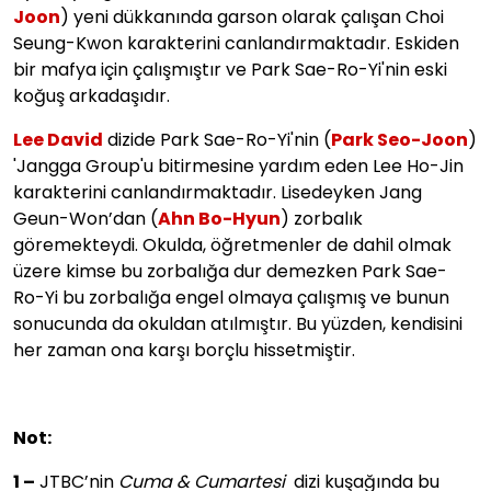
Joon
) yeni dükkanında garson olarak çalışan Choi
Seung-Kwon karakterini canlandırmaktadır. Eskiden
bir mafya için çalışmıştır ve Park Sae-Ro-Yi'nin eski
koğuş arkadaşıdır.
Lee David
dizide Park Sae-Ro-Yi'nin (
Park Seo-Joon
)
'Jangga Group'u bitirmesine yardım eden Lee Ho-Jin
karakterini canlandırmaktadır. Lisedeyken Jang
Geun-Won’dan (
Ahn Bo-Hyun
) zorbalık
göremekteydi. Okulda, öğretmenler de dahil olmak
üzere kimse bu zorbalığa dur demezken Park Sae-
Ro-Yi bu zorbalığa engel olmaya çalışmış ve bunun
sonucunda da okuldan atılmıştır. Bu yüzden, kendisini
her zaman ona karşı borçlu hissetmiştir.
Not:
1 –
JTBC’nin
Cuma & Cumartesi
dizi kuşağında bu