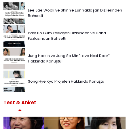
Lee Jae Wook ve Shin Ye Eun Yaklaşan Dizilerinden
Bahsetti
Park Bo Gum Yaklaşan Dizisinden ve Daha
Fazlasından Bahsetti
Jung Hae In ve Jung So Min "Love Next Door"
Hakkında Konuştu!
Song Hye Kyo Projeleri Hakkında Konuştu
Test & Anket