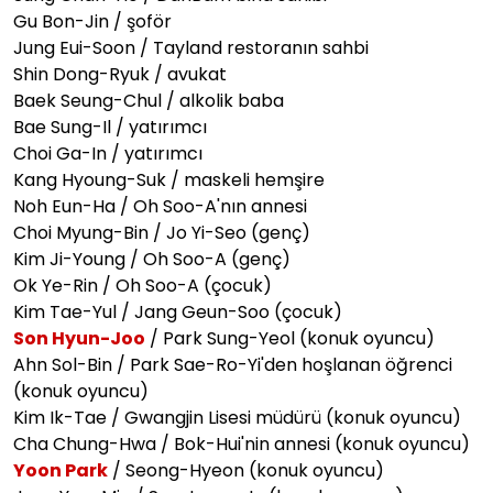
Gu Bon-Jin / şoför
Jung Eui-Soon / Tayland restoranın sahbi
Shin Dong-Ryuk / avukat
Baek Seung-Chul / alkolik baba
Bae Sung-Il / yatırımcı
Choi Ga-In / yatırımcı
Kang Hyoung-Suk / maskeli hemşire
Noh Eun-Ha / Oh Soo-A'nın annesi
Choi Myung-Bin / Jo Yi-Seo (genç)
Kim Ji-Young / Oh Soo-A (genç)
Ok Ye-Rin / Oh Soo-A (çocuk)
Kim Tae-Yul / Jang Geun-Soo (çocuk)
Son Hyun-Joo
/ Park Sung-Yeol (konuk oyuncu)
Ahn Sol-Bin / Park Sae-Ro-Yi'den hoşlanan öğrenci
(konuk oyuncu)
Kim Ik-Tae / Gwangjin Lisesi müdürü (konuk oyuncu)
Cha Chung-Hwa / Bok-Hui'nin annesi (konuk oyuncu)
Yoon Park
/ Seong-Hyeon (konuk oyuncu)