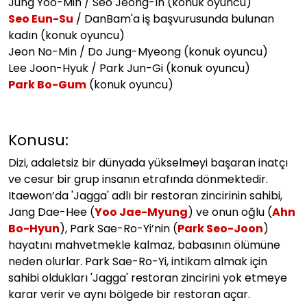
Jung Yoo-Min / Seo Jeong-In (konuk oyuncu)
Seo Eun-Su
/ DanBam'a iş başvurusunda bulunan
kadın (konuk oyuncu)
Jeon No-Min / Do Jung-Myeong (konuk oyuncu)
Lee Joon-Hyuk / Park Jun-Gi (konuk oyuncu)
Park Bo-Gum
(konuk oyuncu)
Konusu:
Dizi, adaletsiz bir dünyada yükselmeyi başaran inatçı
ve cesur bir grup insanın etrafında dönmektedir.
Itaewon’da 'Jagga' adlı bir restoran zincirinin sahibi,
Jang Dae-Hee (
Yoo Jae-Myung
) ve onun oğlu (
Ahn
Bo-Hyun
), Park Sae-Ro-Yi’nin (
Park Seo-Joon
)
hayatını mahvetmekle kalmaz, babasının ölümüne
neden olurlar. Park Sae-Ro-Yi, intikam almak için
sahibi oldukları 'Jagga' restoran zincirini yok etmeye
karar verir ve aynı bölgede bir restoran açar.