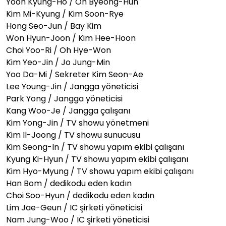
Yoon Kyung-Ho / Oh Byeong-Hun
Kim Mi-Kyung / Kim Soon-Rye
Hong Seo-Jun / Bay Kim
Won Hyun-Joon / Kim Hee-Hoon
Choi Yoo-Ri / Oh Hye-Won
Kim Yeo-Jin / Jo Jung-Min
Yoo Da-Mi / Sekreter Kim Seon-Ae
Lee Young-Jin / Jangga yöneticisi
Park Yong / Jangga yöneticisi
Kang Woo-Je / Jangga çalışanı
Kim Yong-Jin / TV showu yönetmeni
Kim Il-Joong / TV showu sunucusu
Kim Seong-In / TV showu yapım ekibi çalışanı
Kyung Ki-Hyun / TV showu yapım ekibi çalışanı
Kim Hyo-Myung / TV showu yapım ekibi çalışanı
Han Bom / dedikodu eden kadın
Choi Soo-Hyun / dedikodu eden kadın
Lim Jae-Geun / IC şirketi yöneticisi
Nam Jung-Woo / IC şirketi yöneticisi