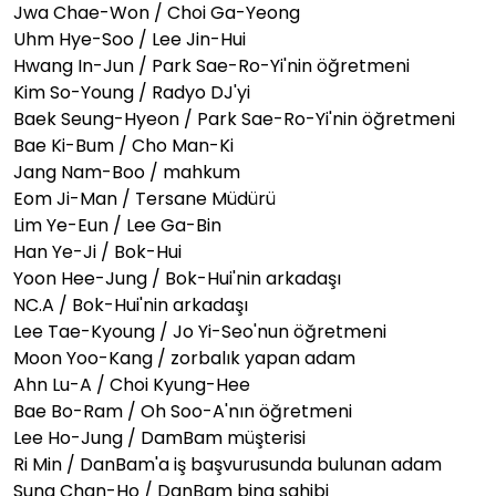
Jwa Chae-Won / Choi Ga-Yeong
Uhm Hye-Soo / Lee Jin-Hui
Hwang In-Jun / Park Sae-Ro-Yi'nin öğretmeni
Kim So-Young / Radyo DJ'yi
Baek Seung-Hyeon / Park Sae-Ro-Yi'nin öğretmeni
Bae Ki-Bum / Cho Man-Ki
Jang Nam-Boo / mahkum
Eom Ji-Man / Tersane Müdürü
Lim Ye-Eun / Lee Ga-Bin
Han Ye-Ji / Bok-Hui
Yoon Hee-Jung / Bok-Hui'nin arkadaşı
NC.A / Bok-Hui'nin arkadaşı
Lee Tae-Kyoung / Jo Yi-Seo'nun öğretmeni
Moon Yoo-Kang / zorbalık yapan adam
Ahn Lu-A / Choi Kyung-Hee
Bae Bo-Ram / Oh Soo-A'nın öğretmeni
Lee Ho-Jung / DamBam müşterisi
Ri Min / DanBam'a iş başvurusunda bulunan adam
Sung Chan-Ho / DanBam bina sahibi