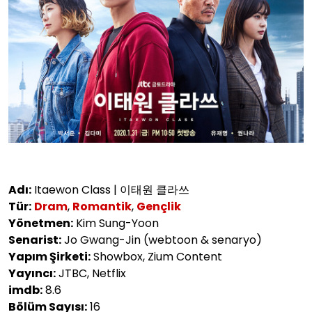
Adı:
Itaewon Class | 이태원 클라쓰
Tür:
Dram
,
Romantik
,
Gençlik
Yönetmen:
Kim Sung-Yoon
Senarist:
Jo Gwang-Jin (webtoon & senaryo)
Yapım Şirketi:
Showbox, Zium Content
Yayıncı:
JTBC, Netflix
imdb:
8.6
Bölüm Sayısı:
16