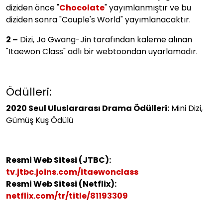
diziden önce "
Chocolate
" yayımlanmıştır ve bu
diziden sonra "Couple's World" yayımlanacaktır.
2 –
Dizi, Jo Gwang-Jin tarafından kaleme alınan
"Itaewon Class" adlı bir webtoondan uyarlamadır.
Ödülleri:
2020 Seul Uluslararası Drama Ödülleri:
Mini Dizi,
Gümüş Kuş Ödülü
Resmi Web Sitesi (JTBC):
tv.jtbc.joins.com/itaewonclass
Resmi Web Sitesi (Netflix):
netflix.com/tr/title/81193309