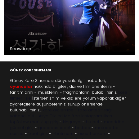
Snowdrop
GÜNEY KORE SINEMASI
Güney Kore Sineması dünyası ile ilgili haberleri,
oyuncular
hakkında bilgileri, dizi ve film önerilerini -
tanıtımlarını - müziklerini - fragmanlarını bulabilirsiniz.
kore
filmleri izle
İsterseniz film ve dizilere yorum yaparak diğer
ziyaretçilere düşüncelerinizi sunup önerilerde
bulunabilirsiniz…
kore dizileri izle
-
taze antep fıstığı
-
yabancı dizi
-
Asya Dizileri izle
free instagram likes
-
topfollow
meritking giriş
-
kingroyal
-
btcbet
-
madridbet
güncel giriş
-
grandpashabet
-
betboo
-
matadorbet
casino
-
1xbet giriş
-
trbetr.com
-
escort ankara
-