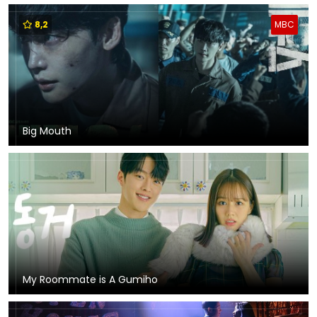
8,2
MBC
Big Mouth
My Roommate is A Gumiho