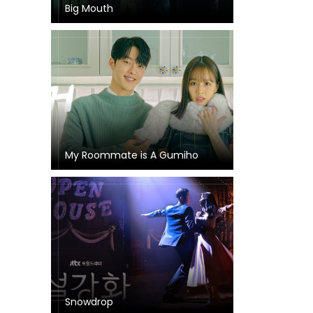
Big Mouth
My Roommate is A Gumiho
Snowdrop