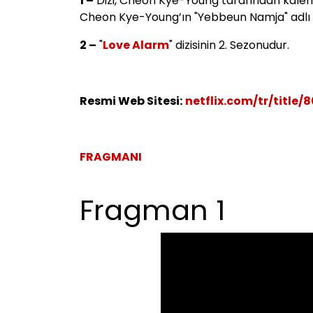
1 –
Dizi, Cheon Kye-Young tarafından kale
Cheon Kye-Young’ın "Yebbeun Namja" adlı es
2 –
"
Love Alarm
" dizisinin 2. Sezonudur.
Resmi Web Sitesi:
netflix.com/tr/title/
FRAGMANI
Fragman 1