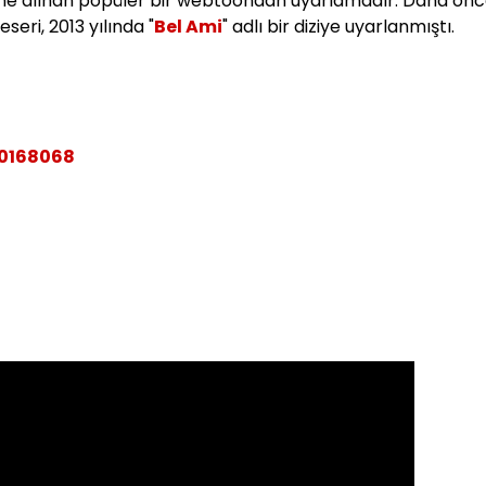
me alınan popüler bir webtoondan uyarlamadır. Daha önc
eri, 2013 yılında "
Bel Ami
" adlı bir diziye uyarlanmıştı.
80168068