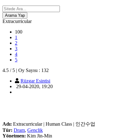
Extracurricular
100
1
2
3
4
5
4.5
/
5
|
Oy Sayısı :
132
Rüzgar Esintisi
29-04-2020, 19:20
Adı:
Extracurricular | Human Class | 인간수업
Tür:
Dram
,
Gençlik
Yönetmen:
Kim Jin-Min