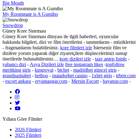
Big Mouth
My Roommate is A Gumiho
Snowdrop
Güney Kore Sineması
Güney Kore Sineması dünyası ile ilgili haberleri,
oyuncular
hakkında bilgileri, dizi ve film önerilerini - tanıtımlarını - müziklerini
- fragmanlarını bulabilirsiniz.
kore filmleri izle
İsterseniz film ve
dizilere yorum yaparak diğer ziyaretçilere düşüncelerinizi sunup
önerilerde bulunabilirsiniz…
kore dizileri izle
-
taze antep fıstığı
-
yabancı dizi
-
Asya Dizileri izle
free instagram likes
-
topfollow
meritking giriş
-
kingroyal
-
btcbet
-
madridbet güncel giriş
-
grandpashabet
-
betboo
-
matadorbet casino
-
1xbet giriş
-
trbetr.com
-
escort ankara
-
eryamangar.com
-
Mersin Escort
-
bayanur.com
-
Yıllara Göre Filmler
2026 Filmleri
2025 Filmleri