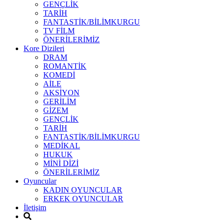
GENÇLİK
TARİH
FANTASTİK/BİLİMKURGU
TV FİLM
ÖNERİLERİMİZ
Kore Dizileri
DRAM
ROMANTİK
KOMEDİ
AİLE
AKSİYON
GERİLİM
GİZEM
GENÇLİK
TARİH
FANTASTİK/BİLİMKURGU
MEDİKAL
HUKUK
MİNİ DİZİ
ÖNERİLERİMİZ
Oyuncular
KADIN OYUNCULAR
ERKEK OYUNCULAR
İletişim