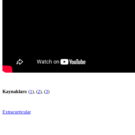
Kaynakları:
(
1
), (
2
), (
3
)
Extracurricular