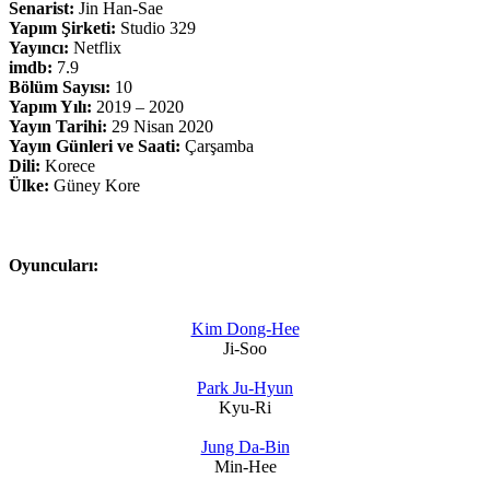
Senarist:
Jin Han-Sae
Yapım Şirketi:
Studio 329
Yayıncı:
Netflix
imdb:
7.9
Bölüm Sayısı:
10
Yapım Yılı:
2019 – 2020
Yayın Tarihi:
29 Nisan 2020
Yayın Günleri ve Saati:
Çarşamba
Dili:
Korece
Ülke:
Güney Kore
Oyuncuları:
Kim Dong-Hee
Ji-Soo
Park Ju-Hyun
Kyu-Ri
Jung Da-Bin
Min-Hee