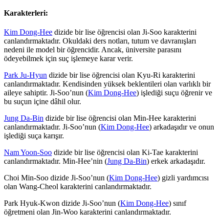
Karakterleri:
Kim Dong-Hee
dizide bir lise öğrencisi olan Ji-Soo karakterini
canlandırmaktadır. Okuldaki ders notları, tutum ve davranışları
nedeni ile model bir öğrencidir. Ancak, üniversite parasını
ödeyebilmek için suç işlemeye karar verir.
Park Ju-Hyun
dizide bir lise öğrencisi olan Kyu-Ri karakterini
canlandırmaktadır. Kendisinden yüksek beklentileri olan varlıklı bir
aileye sahiptir. Ji-Soo’nun (
Kim Dong-Hee
) işlediği suçu öğrenir ve
bu suçun içine dâhil olur.
Jung Da-Bin
dizide bir lise öğrencisi olan Min-Hee karakterini
canlandırmaktadır. Ji-Soo’nun (
Kim Dong-Hee
) arkadaşıdır ve onun
işlediği suça karışır.
Nam Yoon-Soo
dizide bir lise öğrencisi olan Ki-Tae karakterini
canlandırmaktadır. Min-Hee’nin (
Jung Da-Bin
) erkek arkadaşıdır.
Choi Min-Soo dizide Ji-Soo’nun (
Kim Dong-Hee
) gizli yardımcısı
olan Wang-Cheol karakterini canlandırmaktadır.
Park Hyuk-Kwon dizide Ji-Soo’nun (
Kim Dong-Hee
) sınıf
öğretmeni olan Jin-Woo karakterini canlandırmaktadır.