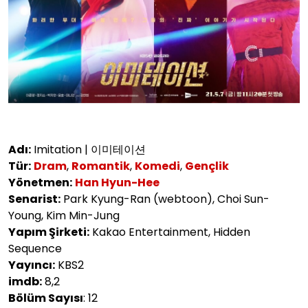
Adı:
Imitation | 이미테이션
Tür:
Dram
,
Romantik
,
Komedi
,
Gençlik
Yönetmen:
Han Hyun-Hee
Senarist:
Park Kyung-Ran (webtoon), Choi Sun-
Young, Kim Min-Jung
Yapım Şirketi:
Kakao Entertainment, Hidden
Sequence
Yayıncı:
KBS2
imdb:
8,2
Bölüm Sayısı
: 12