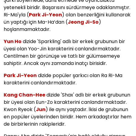
Şarkı söylemede, dans etmede ve oyunculukta
yetenekli biridir. Başarısını sürdürmeye odaklanmıştır.
Ri-Ma'yla (
Park Ji-Yeon
) olan benzerliğini kullanarak
ün yaptığı için Ma-Ha’dan (
Jeong Ji-So
)
hoşlanmamaktadır.
Yun Ho
dizide 'Sparkling' adlı bir erkek grubunun bir
üyesi olan Yoo-Jin karakterini canlandırmaktadır.
Centilmen bir görünüşe ve tatlı bir gülümsemeye
sahiptir. Ancak aynı zamanda inatçı birisidir.
Park Ji-Yeon
dizide popüler şarkıcı olan Ra Ri-Ma
karakterini canlandırmaktadır.
Kang Chan-Hee
dizide 'Shax' adlı bir erkek grubunun
bir üyesi olan Eun-Zo karakterini canlandırmaktadır.
Kwon Ryeok (
Jun
) ile aynı yaştadır. İkisi de grubunun
en popüler üyelerinden biridir. Hem arkadaştırlar hem
de birbirlerinin rakipleridir.