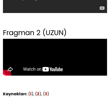
Fragman 2 (UZUN)
Kaynakları:
(
1
), (
2
), (
3
)