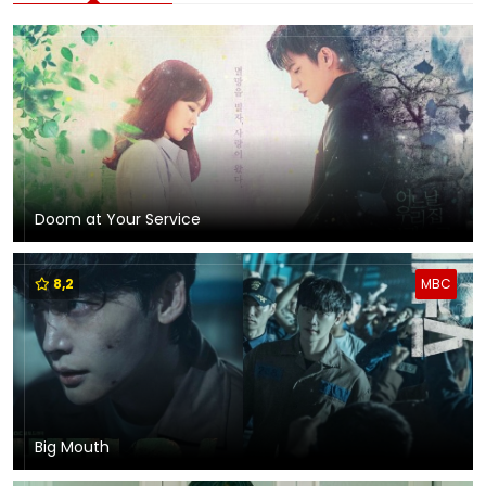
Doom at Your Service
8,2
MBC
Big Mouth