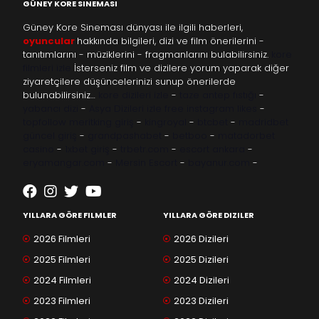
GÜNEY KORE SINEMASI
Güney Kore Sineması dünyası ile ilgili haberleri,
oyuncular
hakkında bilgileri, dizi ve film önerilerini -
tanıtımlarını - müziklerini - fragmanlarını bulabilirsiniz.
kore
filmleri izle
İsterseniz film ve dizilere yorum yaparak diğer
ziyaretçilere düşüncelerinizi sunup önerilerde
bulunabilirsiniz…
kore dizileri izle
-
taze antep fıstığı
-
yabancı dizi
-
Asya Dizileri izle
free instagram likes
-
topfollow
meritking giriş
-
kingroyal
-
btcbet
-
madridbet
güncel giriş
-
grandpashabet
-
betboo
-
matadorbet
casino
-
1xbet giriş
-
trbetr.com
-
escort ankara
-
eryamangar.com
-
Mersin Escort
-
bayanur.com
-
YILLARA GÖRE FILMLER
YILLARA GÖRE DIZILER
2026 Filmleri
2026 Dizileri
2025 Filmleri
2025 Dizileri
2024 Filmleri
2024 Dizileri
2023 Filmleri
2023 Dizileri