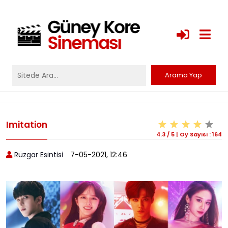
Imitation
4.3
/
5
|
Oy Sayısı :
164
Rüzgar Esintisi
7-05-2021, 12:46