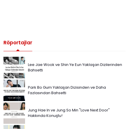
Röportajlar
Lee Jae Wook ve Shin Ye Eun Yaklaşan Dizilerinden
Bahsetti
Park Bo Gum Yaklaşan Dizisinden ve Daha
Fazlasından Bahsetti
Jung Hae In ve Jung So Min "Love Next Door"
Hakkında Konuştu!