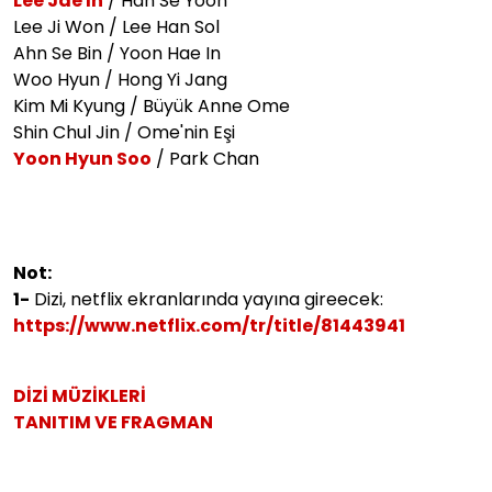
Lee Jae In
/ Han Se Yoon
Lee Ji Won / Lee Han Sol
Ahn Se Bin / Yoon Hae In
Woo Hyun / Hong Yi Jang
Kim Mi Kyung / Büyük Anne Ome
Shin Chul Jin / Ome'nin Eşi
Yoon Hyun Soo
/
Park Chan
Not:
1-
Dizi, netflix ekranlarında yayına gireecek:
https://www.netflix.com/tr/title/81443941
DİZİ MÜZİKLERİ
TANITIM VE FRAGMAN