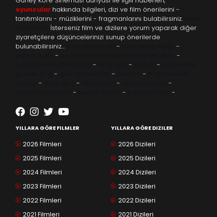
Güney Kore Sineması dünyası ile ilgili haberleri,
oyuncular
hakkında bilgileri, dizi ve film önerilerini -
tanıtımlarını - müziklerini - fragmanlarını bulabilirsiniz.
kore
filmleri izle
İsterseniz film ve dizilere yorum yaparak diğer
ziyaretçilere düşüncelerinizi sunup önerilerde
bulunabilirsiniz…
kore dizileri izle
-
taze antep fıstığı
-
yabancı dizi
-
Asya Dizileri izle
free instagram likes
-
topfollow
meritking giriş
-
kingroyal
-
btcbet
-
madridbet
güncel giriş
-
grandpashabet
-
betboo
-
matadorbet
casino
-
1xbet giriş
-
trbetr.com
-
escort ankara
-
eryamangar.com
-
Mersin Escort
-
bayanur.com
-
YILLARA GÖRE FILMLER
YILLARA GÖRE DIZILER
2026 Filmleri
2026 Dizileri
2025 Filmleri
2025 Dizileri
2024 Filmleri
2024 Dizileri
2023 Filmleri
2023 Dizileri
2022 Filmleri
2022 Dizileri
2021 Filmleri
2021 Dizileri