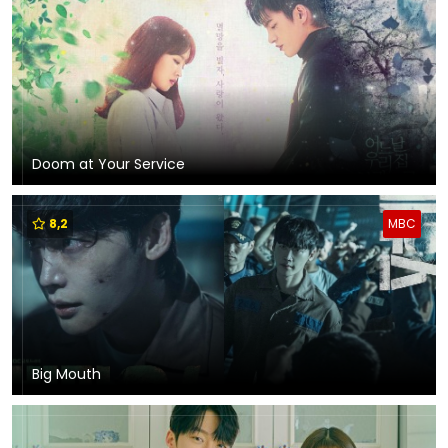
Doom at Your Service
8,2
MBC
Big Mouth