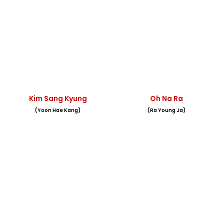
Kim Sang Kyung
Oh Na Ra
(Yoon Hae Kang)
(Ra Young Ja)