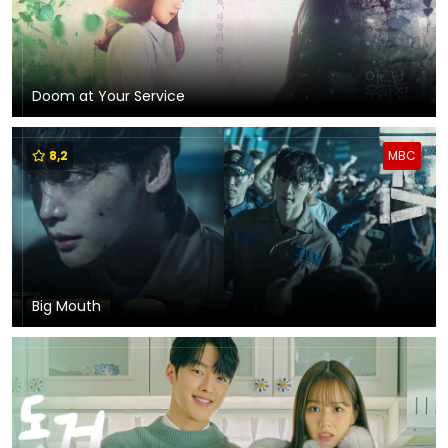
Doom at Your Service
8,2
MBC
Big Mouth