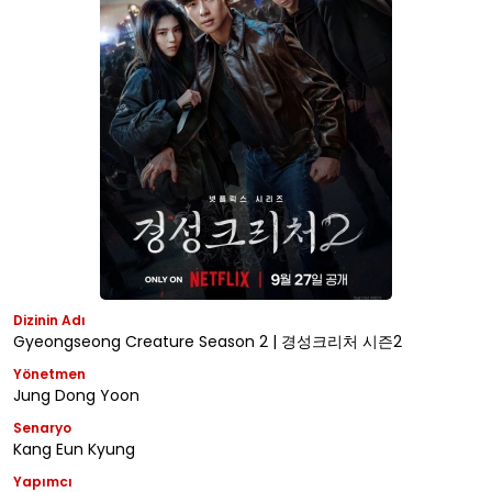
Dizinin Adı
Gyeongseong Creature Season 2 | 경성크리처 시즌2
Yönetmen
Jung Dong Yoon
Senaryo
Kang Eun Kyung
Yapımcı