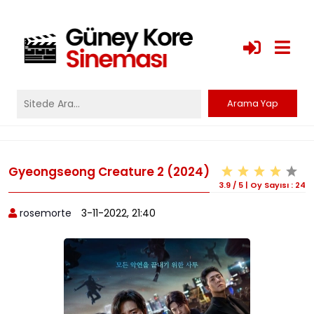
Gyeongseong Creature 2 (2024)
3.9
/
5
|
Oy Sayısı :
24
rosemorte
3-11-2022, 21:40