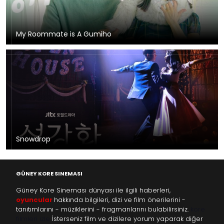
My Roommate is A Gumiho
Snowdrop
GÜNEY KORE SINEMASI
Güney Kore Sineması dünyası ile ilgili haberleri,
oyuncular
hakkında bilgileri, dizi ve film önerilerini -
tanıtımlarını - müziklerini - fragmanlarını bulabilirsiniz.
kore
filmleri izle
İsterseniz film ve dizilere yorum yaparak diğer