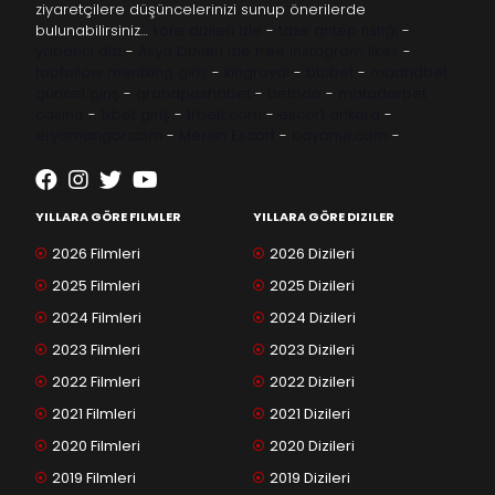
ziyaretçilere düşüncelerinizi sunup önerilerde
bulunabilirsiniz…
kore dizileri izle
-
taze antep fıstığı
-
yabancı dizi
-
Asya Dizileri izle
free instagram likes
-
topfollow
meritking giriş
-
kingroyal
-
btcbet
-
madridbet
güncel giriş
-
grandpashabet
-
betboo
-
matadorbet
casino
-
1xbet giriş
-
trbetr.com
-
escort ankara
-
eryamangar.com
-
Mersin Escort
-
bayanur.com
-
YILLARA GÖRE FILMLER
YILLARA GÖRE DIZILER
2026 Filmleri
2026 Dizileri
2025 Filmleri
2025 Dizileri
2024 Filmleri
2024 Dizileri
2023 Filmleri
2023 Dizileri
2022 Filmleri
2022 Dizileri
2021 Filmleri
2021 Dizileri
2020 Filmleri
2020 Dizileri
2019 Filmleri
2019 Dizileri