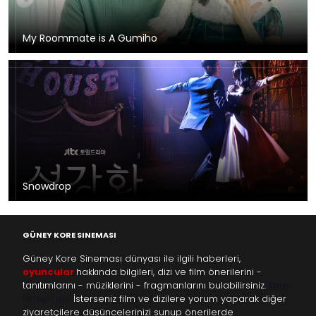
My Roommate is A Gumiho
Snowdrop
GÜNEY KORE SINEMASI
Güney Kore Sineması dünyası ile ilgili haberleri,
oyuncular
hakkında bilgileri, dizi ve film önerilerini -
tanıtımlarını - müziklerini - fragmanlarını bulabilirsiniz.
kore
filmleri izle
İsterseniz film ve dizilere yorum yaparak diğer
ziyaretçilere düşüncelerinizi sunup önerilerde