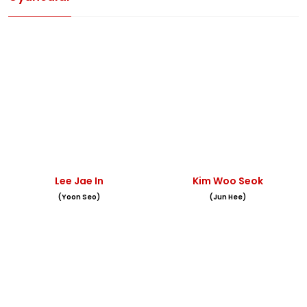
Lee Jae In
Kim Woo Seok
(Yoon Seo)
(Jun Hee)