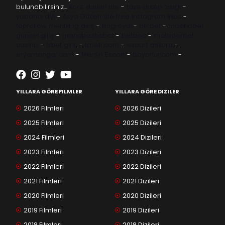
bulunabilirsiniz…
kore dizileri izle
-
taze antep fıstığı
-
yabancı dizi
-
Asya Dizileri izle
free instagram likes
-
topfollow
meritking giriş
-
kingroyal
-
btcbet
-
madridbet
güncel giriş
-
grandpashabet
-
betboo
-
matadorbet
casino
-
1xbet giriş
-
trbetr.com
-
escort ankara
-
eryamangar.com
-
Mersin Escort
-
bayanur.com
-
YILLARA GÖRE FILMLER
YILLARA GÖRE DIZILER
2026 Filmleri
2026 Dizileri
2025 Filmleri
2025 Dizileri
2024 Filmleri
2024 Dizileri
2023 Filmleri
2023 Dizileri
2022 Filmleri
2022 Dizileri
2021 Filmleri
2021 Dizileri
2020 Filmleri
2020 Dizileri
2019 Filmleri
2019 Dizileri
2018 Filmleri
2018 Dizileri