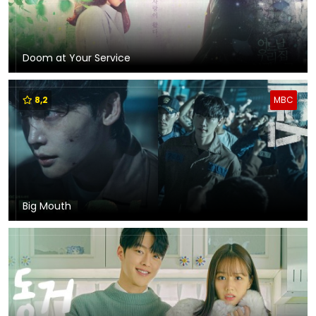
Doom at Your Service
8,2
MBC
Big Mouth