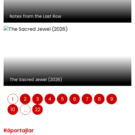
Notes from the Last Row
The Sacred Jewel (2026)
2
3
4
5
6
7
8
9
1
10
22
...
Röportajlar