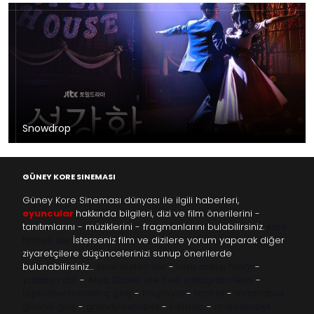
Snowdrop
GÜNEY KORE SINEMASI
Güney Kore Sineması dünyası ile ilgili haberleri,
oyuncular
hakkında bilgileri, dizi ve film önerilerini -
tanıtımlarını - müziklerini - fragmanlarını bulabilirsiniz.
kore
filmleri izle
İsterseniz film ve dizilere yorum yaparak diğer
ziyaretçilere düşüncelerinizi sunup önerilerde
bulunabilirsiniz…
kore dizileri izle
-
taze antep fıstığı
-
yabancı dizi
-
Asya Dizileri izle
free instagram likes
-
topfollow
meritking giriş
-
kingroyal
-
btcbet
-
madridbet
güncel giriş
-
grandpashabet
-
betboo
-
matadorbet