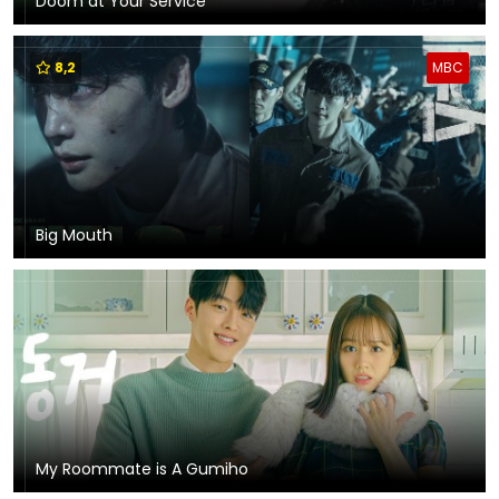
Doom at Your Service
8,2
MBC
Big Mouth
My Roommate is A Gumiho