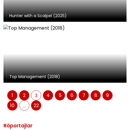
Hunter with a Scalpel (2025)
Top Management (2018)
1
2
4
5
6
7
8
9
3
10
22
...
Röportajlar