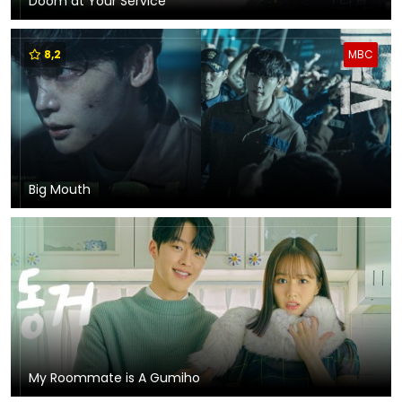
Doom at Your Service
8,2
MBC
Big Mouth
My Roommate is A Gumiho