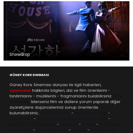
Snowdrop
GÜNEY KORE SINEMASI
Güney Kore Sineması dünyası ile ilgili haberleri,
oyuncular
hakkında bilgileri, dizi ve film önerilerini -
tanıtımlarını - müziklerini - fragmanlarını bulabilirsiniz.
kore
filmleri izle
İsterseniz film ve dizilere yorum yaparak diğer
ziyaretçilere düşüncelerinizi sunup önerilerde
bulunabilirsiniz…
kore dizileri izle
-
taze antep fıstığı
-
yabancı dizi
-
Asya Dizileri izle
free instagram likes
-
topfollow
meritking giriş
-
kingroyal
-
btcbet
-
madridbet
güncel giriş
-
grandpashabet
-
betboo
-
matadorbet