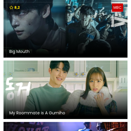
8,2
MBC
Big Mouth
My Roommate is A Gumiho