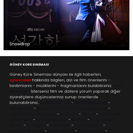
Snowdrop
GÜNEY KORE SINEMASI
Güney Kore Sineması dünyası ile ilgili haberleri,
oyuncular
hakkında bilgileri, dizi ve film önerilerini -
tanıtımlarını - müziklerini - fragmanlarını bulabilirsiniz.
kore
filmleri izle
İsterseniz film ve dizilere yorum yaparak diğer
ziyaretçilere düşüncelerinizi sunup önerilerde
bulunabilirsiniz…
kore dizileri izle
-
taze antep fıstığı
-
yabancı dizi
-
Asya Dizileri izle
free instagram likes
-
topfollow
meritking giriş
-
kingroyal
-
btcbet
-
madridbet
güncel giriş
-
grandpashabet
-
betboo
-
matadorbet
casino
-
1xbet giriş
-
trbetr.com
-
escort ankara
-
eryamangar.com
-
Mersin Escort
-
bayanur.com
-