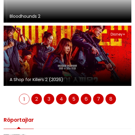
Bloodhounds 2
Disney+
A Shop for Killers 2 (2026)
2
3
4
5
6
7
8
1
Röportajlar