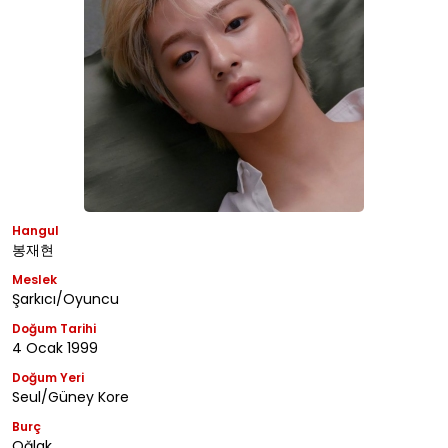
Hangul
봉재현
Meslek
Şarkıcı/Oyuncu
Doğum Tarihi
4 Ocak 1999
Doğum Yeri
Seul/Güney Kore
Burç
Oğlak