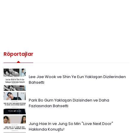
Röportajlar
Lee Jae Wook ve Shin Ye Eun Yaklaşan Dizilerinden
Bahsetti
Park Bo Gum Yaklaşan Dizisinden ve Daha
Fazlasından Bahsetti
Jung Hae In ve Jung So Min "Love Next Door"
Hakkında Konuştu!