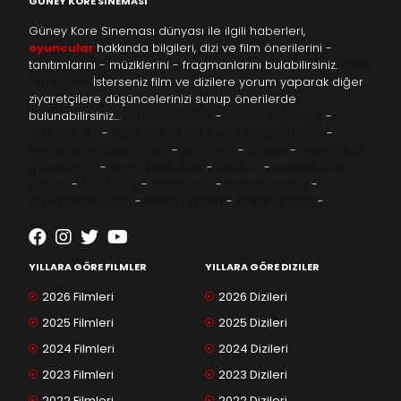
GÜNEY KORE SINEMASI
Güney Kore Sineması dünyası ile ilgili haberleri,
oyuncular
hakkında bilgileri, dizi ve film önerilerini -
tanıtımlarını - müziklerini - fragmanlarını bulabilirsiniz.
kore
filmleri izle
İsterseniz film ve dizilere yorum yaparak diğer
ziyaretçilere düşüncelerinizi sunup önerilerde
bulunabilirsiniz…
kore dizileri izle
-
taze antep fıstığı
-
yabancı dizi
-
Asya Dizileri izle
free instagram likes
-
topfollow
meritking giriş
-
kingroyal
-
btcbet
-
madridbet
güncel giriş
-
grandpashabet
-
betboo
-
matadorbet
casino
-
1xbet giriş
-
trbetr.com
-
escort ankara
-
eryamangar.com
-
Mersin Escort
-
bayanur.com
-
YILLARA GÖRE FILMLER
YILLARA GÖRE DIZILER
2026 Filmleri
2026 Dizileri
2025 Filmleri
2025 Dizileri
2024 Filmleri
2024 Dizileri
2023 Filmleri
2023 Dizileri
2022 Filmleri
2022 Dizileri