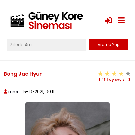
Bong Jae Hyun
4
/
5
|
Oy Sayısı :
3
rumi
15-10-2021, 00:11