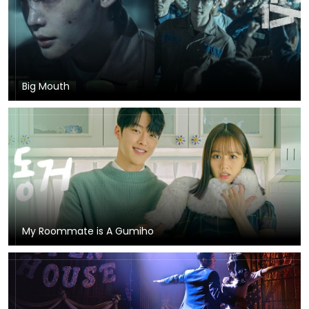
Big Mouth
My Roommate is A Gumiho