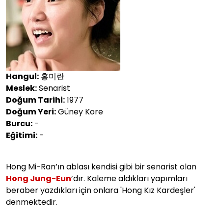
Hangul:
홍미란
Meslek:
Senarist
Doğum Tarihi:
1977
Doğum Yeri:
Güney Kore
Burcu:
-
Eğitimi:
-
Hong Mi-Ran’ın ablası kendisi gibi bir senarist olan
Hong Jung-Eun
’dır. Kaleme aldıkları yapımları
beraber yazdıkları için onlara 'Hong Kız Kardeşler'
denmektedir.