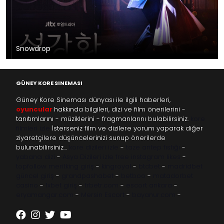
Snowdrop
GÜNEY KORE SINEMASI
Güney Kore Sineması dünyası ile ilgili haberleri,
oyuncular
hakkında bilgileri, dizi ve film önerilerini -
tanıtımlarını - müziklerini - fragmanlarını bulabilirsiniz.
kore
filmleri izle
İsterseniz film ve dizilere yorum yaparak diğer
ziyaretçilere düşüncelerinizi sunup önerilerde
bulunabilirsiniz…
kore dizileri izle
-
taze antep fıstığı
-
yabancı dizi
-
Asya Dizileri izle
free instagram likes
-
topfollow
meritking giriş
-
kingroyal
-
btcbet
-
madridbet
güncel giriş
-
grandpashabet
-
betboo
-
matadorbet
casino
-
1xbet giriş
-
trbetr.com
-
escort ankara
-
eryamangar.com
-
Mersin Escort
-
bayanur.com
-