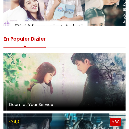
En Popüler Diziler
Doom at Your Service
8,2
MBC