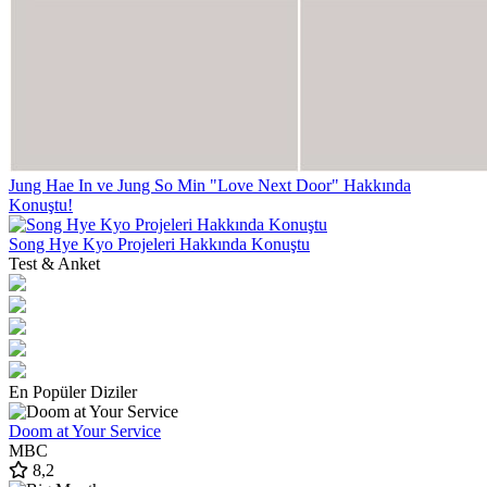
Jung Hae In ve Jung So Min "Love Next Door" Hakkında
Konuştu!
Song Hye Kyo Projeleri Hakkında Konuştu
Test & Anket
En Popüler Diziler
Doom at Your Service
MBC
8,2