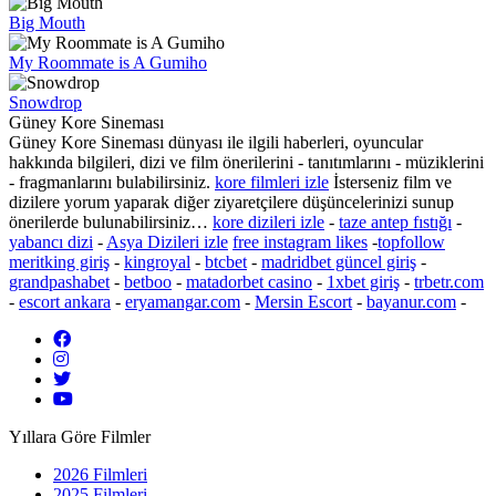
Big Mouth
My Roommate is A Gumiho
Snowdrop
Güney Kore Sineması
Güney Kore Sineması dünyası ile ilgili haberleri,
oyuncular
hakkında bilgileri, dizi ve film önerilerini - tanıtımlarını - müziklerini
- fragmanlarını bulabilirsiniz.
kore filmleri izle
İsterseniz film ve
dizilere yorum yaparak diğer ziyaretçilere düşüncelerinizi sunup
önerilerde bulunabilirsiniz…
kore dizileri izle
-
taze antep fıstığı
-
yabancı dizi
-
Asya Dizileri izle
free instagram likes
-
topfollow
meritking giriş
-
kingroyal
-
btcbet
-
madridbet güncel giriş
-
grandpashabet
-
betboo
-
matadorbet casino
-
1xbet giriş
-
trbetr.com
-
escort ankara
-
eryamangar.com
-
Mersin Escort
-
bayanur.com
-
Yıllara Göre Filmler
2026 Filmleri
2025 Filmleri