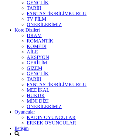
GENÇLİK
TARİH
FANTASTİK/BİLİMKURGU
TV FİLM
ÖNERİLERİMİZ
Kore Dizileri
DRAM
ROMANTİK
KOMEDİ
AİLE
AKSİYON
GERİLİM
GİZEM
GENÇLİK
TARİH
FANTASTİK/BİLİMKURGU
MEDİKAL
HUKUK
MİNİ DİZİ
ÖNERİLERİMİZ
Oyuncular
KADIN OYUNCULAR
ERKEK OYUNCULAR
İletişim