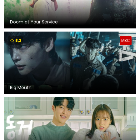
Doom at Your Service
8,2
MBC
Big Mouth