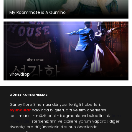
My Roommate is A Gumiho
Snowdrop
GÜNEY KORE SINEMASI
Güney Kore Sineması dünyası ile ilgili haberleri,
oyuncular
hakkında bilgileri, dizi ve film önerilerini -
tanıtımlarını - müziklerini - fragmanlarını bulabilirsiniz.
kore
filmleri izle
İsterseniz film ve dizilere yorum yaparak diğer
ziyaretçilere düşüncelerinizi sunup önerilerde