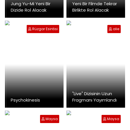
Jung Yu-Mi Yeni Bir
Yeni Bir Filmde Tekrar
Dizide Rol Alacak
Birlikte Rol Alacak
Rüzgar Esintisi
alie
"Live" Dizisinin Uzun
Psychokinesis
Fragmanı Yayımlandı
Maysa
Maysa