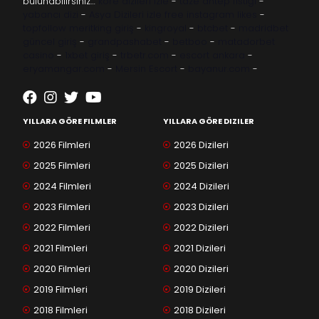
bulunabilirsiniz…
kore dizileri izle
-
taze antep fıstığı
-
yabancı dizi
-
Asya Dizileri izle
free instagram likes
-
topfollow
meritking giriş
-
kingroyal
-
btcbet
-
madridbet
güncel giriş
-
grandpashabet
-
betboo
-
matadorbet
casino
-
1xbet giriş
-
trbetr.com
-
escort ankara
-
eryamangar.com
-
Mersin Escort
-
bayanur.com
-
YILLARA GÖRE FILMLER
YILLARA GÖRE DIZILER
2026 Filmleri
2026 Dizileri
2025 Filmleri
2025 Dizileri
2024 Filmleri
2024 Dizileri
2023 Filmleri
2023 Dizileri
2022 Filmleri
2022 Dizileri
2021 Filmleri
2021 Dizileri
2020 Filmleri
2020 Dizileri
2019 Filmleri
2019 Dizileri
2018 Filmleri
2018 Dizileri