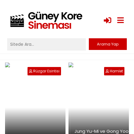
Rüzgar Esintisi
Hamlet
Jung Yu-Mi ve Gong Yoo