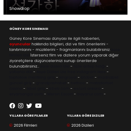
Snowdrop
GÜNEY KORE SINEMASI
Güney Kore Sineması dünyası ile ilgili haberleri,
oyuncular
hakkında bilgileri, dizi ve film önerilerini -
tanıtımlarını - müziklerini - fragmanlarını bulabilirsiniz.
kore
filmleri izle
İsterseniz film ve dizilere yorum yaparak diğer
ziyaretçilere düşüncelerinizi sunup önerilerde
bulunabilirsiniz…
kore dizileri izle
-
taze antep fıstığı
-
yabancı dizi
-
Asya Dizileri izle
free instagram likes
-
topfollow
meritking giriş
-
kingroyal
-
btcbet
-
madridbet
güncel giriş
-
grandpashabet
-
betboo
-
matadorbet
casino
-
1xbet giriş
-
trbetr.com
-
escort ankara
-
eryamangar.com
-
Mersin Escort
-
bayanur.com
-
YILLARA GÖRE FILMLER
YILLARA GÖRE DIZILER
2026 Filmleri
2026 Dizileri