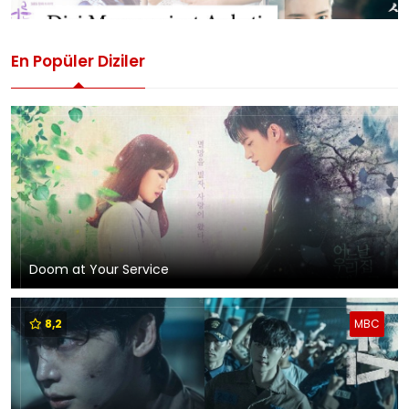
En Popüler Diziler
Doom at Your Service
8,2
MBC