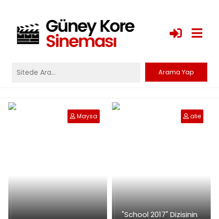
Maysa
alie
"School 2017" Dizisinin