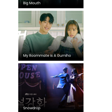
Big Mouth
My Roommate is A Gumiho
Snowdrop