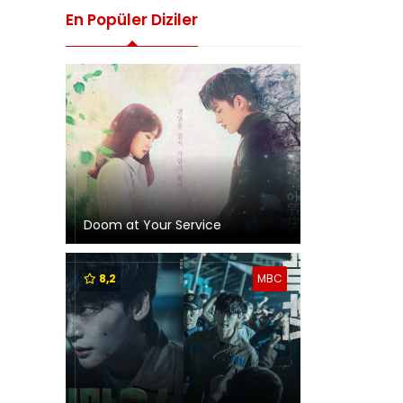
En Popüler Diziler
Doom at Your Service
8,2
MBC