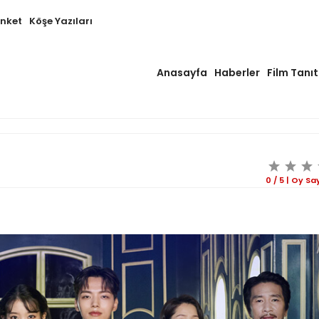
Anket
Köşe Yazıları
Anasayfa
Haberler
Film Tanıt
0
/
5
|
Oy Sa