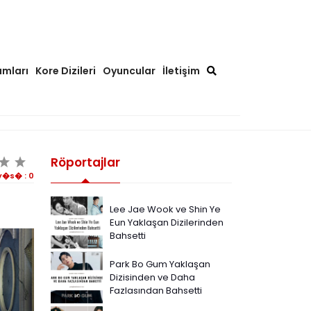
ımları
Kore Dizileri
Oyuncular
İletişim
Röportajlar
y�s� :
0
Lee Jae Wook ve Shin Ye
Eun Yaklaşan Dizilerinden
Bahsetti
Park Bo Gum Yaklaşan
Dizisinden ve Daha
Fazlasından Bahsetti