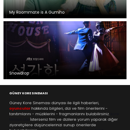
My Roommate is A Gumiho
Snowdrop
GÜNEY KORE SINEMASI
Güney Kore Sineması dünyası ile ilgili haberleri,
oyuncular
hakkında bilgileri, dizi ve film önerilerini -
tanıtımlarını - müziklerini - fragmanlarını bulabilirsiniz.
kore
filmleri izle
İsterseniz film ve dizilere yorum yaparak diğer
ziyaretçilere düşüncelerinizi sunup önerilerde