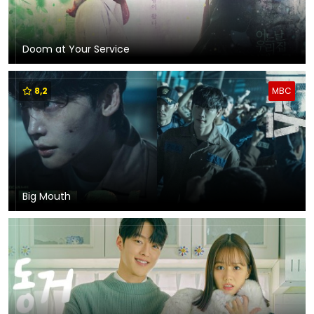
Doom at Your Service
8,2
MBC
Big Mouth