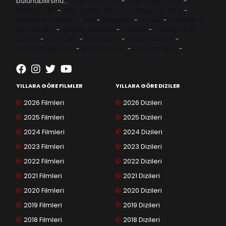
bulunabilirsiniz…
kore dizileri izle
-
taze antep fıstığı
-
yabancı dizi
-
Asya Dizileri izle
free instagram likes
-
topfollow
meritking giriş
-
kingroyal
-
btcbet
-
madridbet
güncel giriş
-
grandpashabet
-
betboo
-
matadorbet
casino
-
1xbet giriş
-
trbetr.com
-
escort ankara
-
eryamangar.com
-
Mersin Escort
-
bayanur.com
-
YILLARA GÖRE FILMLER
YILLARA GÖRE DIZILER
2026 Filmleri
2026 Dizileri
2025 Filmleri
2025 Dizileri
2024 Filmleri
2024 Dizileri
2023 Filmleri
2023 Dizileri
2022 Filmleri
2022 Dizileri
2021 Filmleri
2021 Dizileri
2020 Filmleri
2020 Dizileri
2019 Filmleri
2019 Dizileri
2018 Filmleri
2018 Dizileri