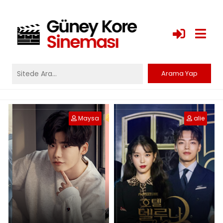
Maysa
alie