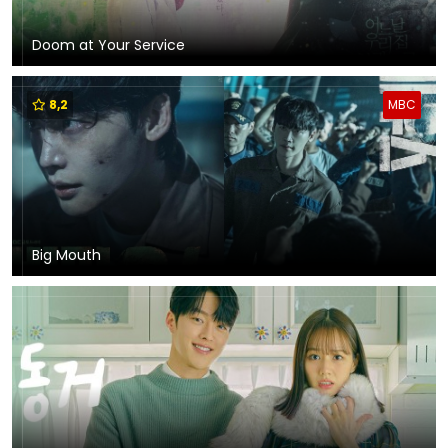
Doom at Your Service
8,2
MBC
Big Mouth