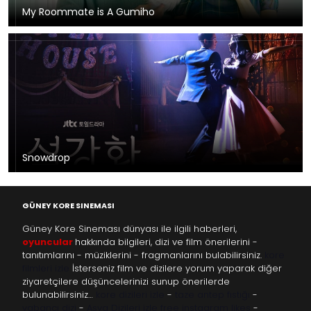
My Roommate is A Gumiho
Snowdrop
GÜNEY KORE SINEMASI
Güney Kore Sineması dünyası ile ilgili haberleri,
oyuncular
hakkında bilgileri, dizi ve film önerilerini -
tanıtımlarını - müziklerini - fragmanlarını bulabilirsiniz.
kore
filmleri izle
İsterseniz film ve dizilere yorum yaparak diğer
ziyaretçilere düşüncelerinizi sunup önerilerde
bulunabilirsiniz…
kore dizileri izle
-
taze antep fıstığı
-
yabancı dizi
-
Asya Dizileri izle
free instagram likes
-