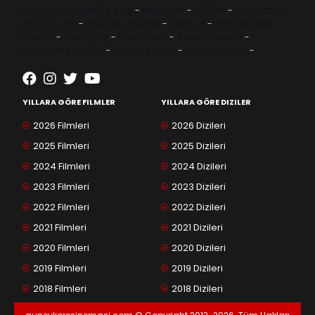
topfollow
meritking giriş
-
kingroyal
-
btcbet
-
madridbet
güncel giriş
-
grandpashabet
-
betboo
-
matadorbet
casino
-
1xbet giriş
-
trbetr.com
-
escort ankara
-
eryamangar.com
-
Mersin Escort
-
bayanur.com
-
YILLARA GÖRE FILMLER
YILLARA GÖRE DIZILER
2026 Filmleri
2026 Dizileri
2025 Filmleri
2025 Dizileri
2024 Filmleri
2024 Dizileri
2023 Filmleri
2023 Dizileri
2022 Filmleri
2022 Dizileri
2021 Filmleri
2021 Dizileri
2020 Filmleri
2020 Dizileri
2019 Filmleri
2019 Dizileri
2018 Filmleri
2018 Dizileri