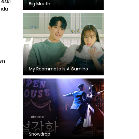
 eski
Big Mouth
unda
den
My Roommate is A Gumiho
Snowdrop