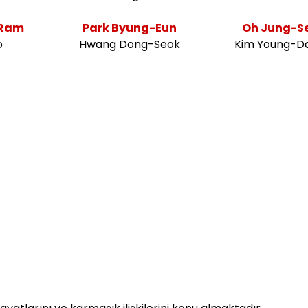
-Ram
Park Byung-Eun
Oh Jung-S
o
Hwang Dong-Seok
Kim Young-D