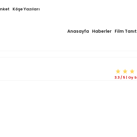
Anket
Köşe Yazıları
Anasayfa
Haberler
Film Tanıt
3.3
/
5
|
Oy S