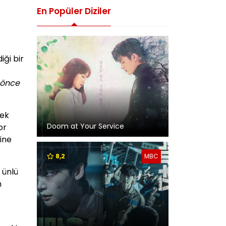
En Popüler Diziler
iği bir
l önce
kek
Doom at Your Service
or
ine
8,2
MBC
 ünlü
n