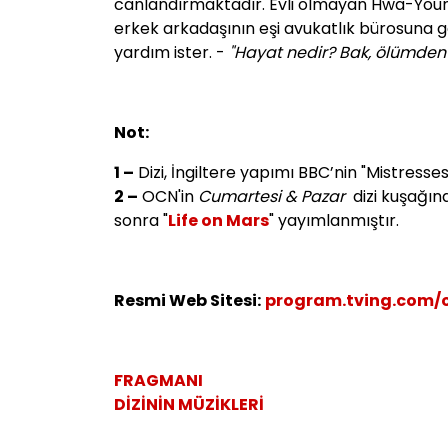
canlandırmaktadır. Evli olmayan Hwa-Young t
erkek arkadaşının eşi avukatlık bürosuna g
yardım ister. -
"Hayat nedir? Bak, ölümden 
Not:
1 –
Dizi, İngiltere yapımı BBC’nin "Mistresse
2 –
OCN'in
Cumartesi & Pazar
dizi kuşağınd
sonra "
Life on Mars
" yayımlanmıştır.
Resmi Web Sitesi:
program.tving.com/
FRAGMANI
DİZİNİN MÜZİKLERİ