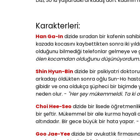
Dizi, 30’lu yaşlardaki arkadaş dört kadının h
Karakterleri:
Han Ga-In
dizide sıradan bir kafenin sahi
kazada kocasını kaybettikten sonra iki yıldı
olduğunu bilmediği telefonlar gelmeye ve 
ölen kocamdan olduğunu düşünüyordum.
Shin Hyun-Bin
dizide bir psikiyatri dokto
arkadaşı öldükten sonra oğlu Sun-Ho hastas
gibidir ve ona oldukça şüpheci bir biçimd
neden olur. -
"Her şey mükemmeldi. Ta ki o
Choi Hee-Seo
dizide bir lisede öğretmenl
bir şeftir. Mükemmel bir aile kurma hayali
altındadır. Bir gece büyük bir hata yapar. 
Goo Jae-Yee
dizide bir avukatlık firması