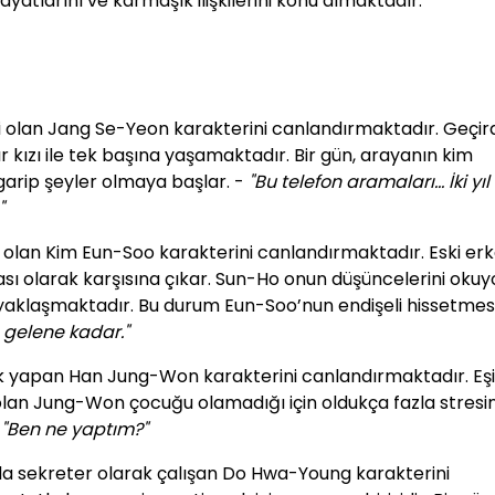
ayatlarını ve karmaşık ilişkilerini konu almaktadır.
bi olan Jang Se-Yeon karakterini canlandırmaktadır. Geçird
r kızı ile tek başına yaşamaktadır. Bir gün, arayanın kim
garip şeyler olmaya başlar. -
"Bu telefon aramaları… İki yı
"
ru olan Kim Eun-Soo karakterini canlandırmaktadır. Eski er
ı olarak karşısına çıkar. Sun-Ho onun düşüncelerini okuy
e yaklaşmaktadır. Bu durum Eun-Soo’nun endişeli hissetmes
 gelene kadar."
ik yapan Han Jung-Won karakterini canlandırmaktadır. Eşi
 olan Jung-Won çocuğu olamadığı için oldukça fazla stresi
-
"Ben ne yaptım?"
nda sekreter olarak çalışan Do Hwa-Young karakterini