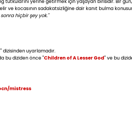
utkularını yerine getirmek için yaşayan birisidir. Bir gün,
elir ve kocasının sadakatsizliğine dair kanıt bulma konus
sonra hiçbir şey yok."
s" dizisinden uyarlamadır.
a bu diziden önce "
Children of A Lesser God
" ve bu dizi
ocn/mistress