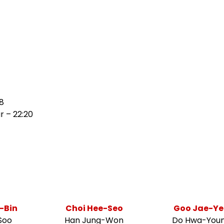
18
 – 22:20
-Bin
Choi Hee-Seo
Goo Jae-Ye
Soo
Han Jung-Won
Do Hwa-You