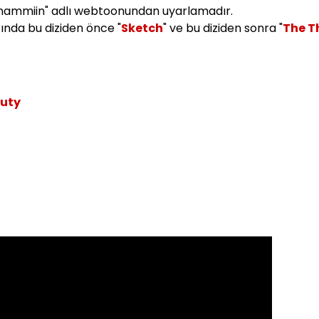
gnammiin" adlı webtoonundan uyarlamadır.
ında bu diziden önce "
Sketch
" ve bu diziden sonra "
The T
auty