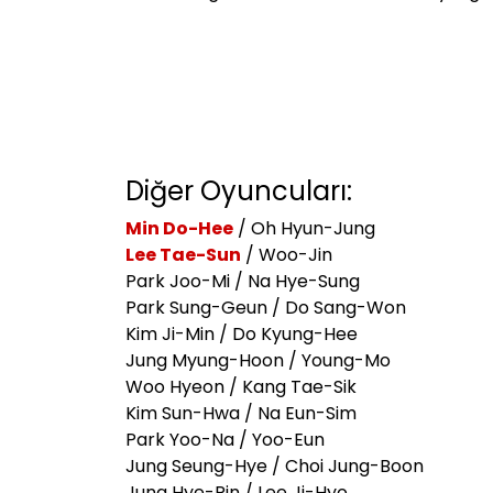
Diğer Oyuncuları:
Min Do-Hee
/ Oh Hyun-Jung
Lee Tae-Sun
/ Woo-Jin
Park Joo-Mi / Na Hye-Sung
Park Sung-Geun / Do Sang-Won
Kim Ji-Min / Do Kyung-Hee
Jung Myung-Hoon / Young-Mo
Woo Hyeon / Kang Tae-Sik
Kim Sun-Hwa / Na Eun-Sim
Park Yoo-Na / Yoo-Eun
Jung Seung-Hye / Choi Jung-Boon
Jung Hye-Rin / Lee Ji-Hyo