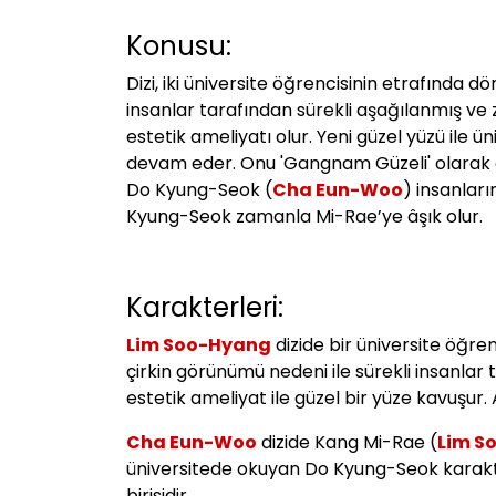
Konusu:
Dizi, iki üniversite öğrencisinin etrafında 
insanlar tarafından sürekli aşağılanmış ve
estetik ameliyatı olur. Yeni güzel yüzü il
devam eder. Onu 'Gangnam Güzeli' olarak aşa
Do Kyung-Seok (
Cha Eun-Woo
) insanları
Kyung-Seok zamanla Mi-Rae’ye âşık olur.
Karakterleri:
Lim Soo-Hyang
dizide bir üniversite öğr
çirkin görünümü nedeni ile sürekli insanlar
estetik ameliyat ile güzel bir yüze kavuşur
Cha Eun-Woo
dizide Kang Mi-Rae (
Lim S
üniversitede okuyan Do Kyung-Seok karakt
birisidir.