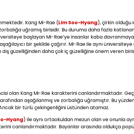
dönmektedir. Kang Mi-Rae (
Lim Soo-Hyang
), çirkin olduğu i
 zorbalığa uğramış birisidir. Bu duruma daha fazla katlan
e üniversiteye başlayan Mi-Rae’ye insanlar kaba davranmaya
ğılayıcı bir şekilde çağırır. Mi-Rae ile aynı üniversiteye
n dış güzelliğinden daha çok iç güzelliğine önem veren birisi
encisi olan Kang Mi-Rae karakterini canlandırmaktadır. Geç
 tarafından aşağılanmış ve zorbalığa uğramıştır. Bu yüzden
. Ancak bir türlü çekingenliğini üstünden atamaz.
oo-Hyang
) ile aynı ortaokuldan mezun olan ve onunla ay
erini canlandırmaktadır. Bayanlar arasında oldukça popü