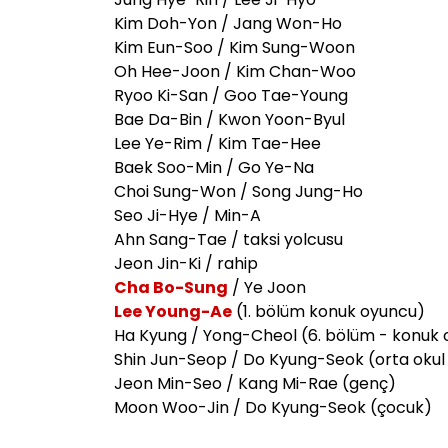
Kim Doh-Yon / Jang Won-Ho
Kim Eun-Soo / Kim Sung-Woon
Oh Hee-Joon / Kim Chan-Woo
Ryoo Ki-San / Goo Tae-Young
Bae Da-Bin / Kwon Yoon-Byul
Lee Ye-Rim / Kim Tae-Hee
Baek Soo-Min / Go Ye-Na
Choi Sung-Won / Song Jung-Ho
Seo Ji-Hye / Min-A
Ahn Sang-Tae / taksi yolcusu
Jeon Jin-Ki / rahip
Cha Bo-Sung
/ Ye Joon
Lee Young-Ae
(1. bölüm konuk oyuncu)
Ha Kyung / Yong-Cheol (6. bölüm - konuk
Shin Jun-Seop / Do Kyung-Seok (orta okul 
Jeon Min-Seo / Kang Mi-Rae (genç)
Moon Woo-Jin / Do Kyung-Seok (çocuk)