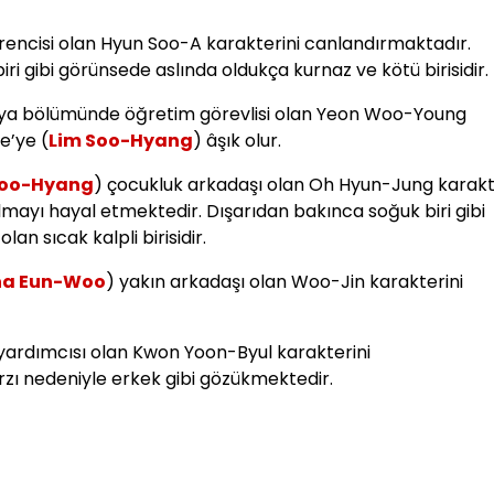
ğrencisi olan Hyun Soo-A karakterini canlandırmaktadır.
ri gibi görünsede aslında oldukça kurnaz ve kötü birisidir.
imya bölümünde öğretim görevlisi olan Yeon Woo-Young
e’ye (
Lim Soo-Hyang
) âşık olur.
Soo-Hyang
) çocukluk arkadaşı olan Oh Hyun-Jung karakt
lmayı hayal etmektedir. Dışarıdan bakınca soğuk biri gibi
n sıcak kalpli birisidir.
a Eun-Woo
) yakın arkadaşı olan Woo-Jin karakterini
yardımcısı olan Kwon Yoon-Byul karakterini
rzı nedeniyle erkek gibi gözükmektedir.