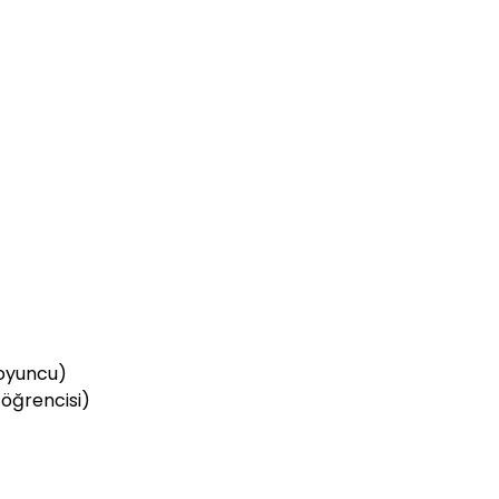
 oyuncu)
öğrencisi)