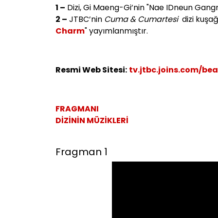
1 –
Dizi, Gi Maeng-Gi’nin "Nae IDneun Gan
2 –
JTBC’nin
Cuma & Cumartesi
dizi kuşağ
Charm
" yayımlanmıştır.
Resmi Web Sitesi:
tv.jtbc.joins.com/be
FRAGMANI
DİZİNİN MÜZİKLERİ
Fragman 1