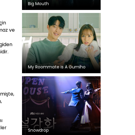
Big Mouth
çin
amaz ve
 giden
dir.
My Roommate is A Gumiho
mişte,
,
nı
ler
Snowdrop