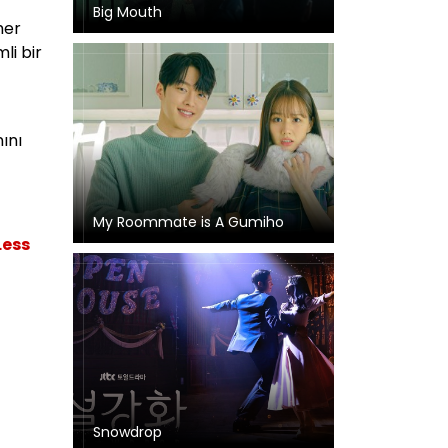
Big Mouth
her
li bir
ını
My Roommate is A Gumiho
Less
Snowdrop