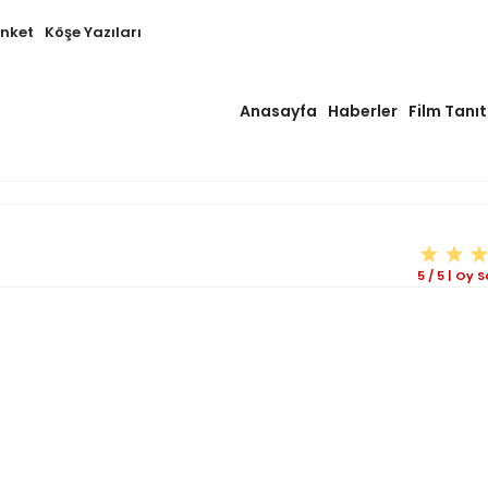
Anket
Köşe Yazıları
Anasayfa
Haberler
Film Tanıt
5
/
5
|
Oy Sa