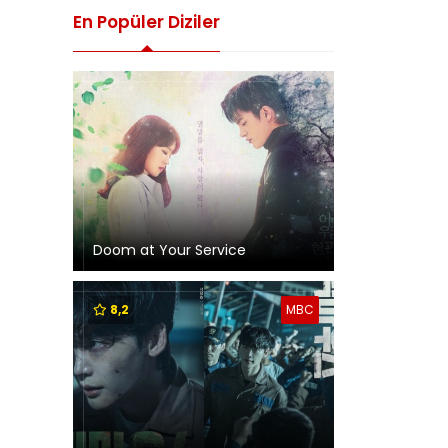
En Popüler Diziler
Doom at Your Service
8,2
MBC