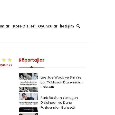
ımları
Kore Dizileri
Oyuncular
İletişim
Röportajlar
yısı :
27
Lee Jae Wook ve Shin Ye
Eun Yaklaşan Dizilerinden
Bahsetti
Park Bo Gum Yaklaşan
Dizisinden ve Daha
Fazlasından Bahsetti