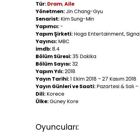
Tür:
Dram
,
Aile
Yönetmen:
Jin Chang-Gyu
Senarist:
Kim Sung-Min
Yapımcı:
-
Yapım Şirketi:
Hoga Entertainment, Signal
Yayıncı:
MBC
imdb:
8.4
Bölüm Süresi:
35 Dakika
Bölüm Sayısı:
32
Yapım Yılı:
2018
Yayın Tarihi:
1 Ekim 2018 – 27 Kasım 2018
Yayın Günleri ve Saati:
Pazartesi & Salı –
Dili:
Korece
Ülke:
Güney Kore
Oyuncuları: