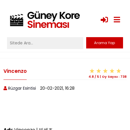
Vincenzo
4.8
/
5
|
Oy Sayısı :
738
Rüzgar Esintisi
20-02-2021, 16:28
Adı:
Vincenzo | 빈센조