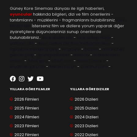
Güney Kore Sineması dünyası ile ilgili haberleri,
oyuncular
hakkında bilgileri, dizi ve film önerilerini -
tanıtımlarını - müziklerini - fragmanlarını bulabilirsiniz.
kore
filmleri izle
İsterseniz film ve dizilere yorum yaparak diğer
ziyaretçilere düşüncelerinizi sunup önerilerde
bulunabilirsiniz…
kore dizileri izle
-
taze antep fıstığı
-
yabancı dizi
-
Asya Dizileri izle
free instagram likes
-
topfollow
meritking giriş
-
kingroyal
-
btcbet
-
madridbet
güncel giriş
-
grandpashabet
-
betboo
-
matadorbet
casino
-
1xbet giriş
-
trbetr.com
-
escort ankara
-
eryamangar.com
-
Mersin Escort
-
bayanur.com
-
YILLARA GÖRE FILMLER
YILLARA GÖRE DIZILER
2026 Filmleri
2026 Dizileri
2025 Filmleri
2025 Dizileri
2024 Filmleri
2024 Dizileri
2023 Filmleri
2023 Dizileri
2022 Filmleri
2022 Dizileri