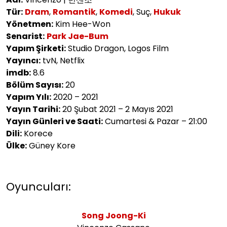
Tür:
Dram
,
Romantik
,
Komedi
, Suç,
Hukuk
Yönetmen:
Kim Hee-Won
Senarist:
Park Jae-Bum
Yapım Şirketi:
Studio Dragon, Logos Film
Yayıncı:
tvN, Netflix
imdb:
8.6
Bölüm Sayısı:
20
Yapım Yılı:
2020 – 2021
Yayın Tarihi:
20 Şubat 2021 – 2 Mayıs 2021
Yayın Günleri ve Saati:
Cumartesi & Pazar – 21:00
Dili:
Korece
Ülke:
Güney Kore
Oyuncuları:
Song Joong-Ki