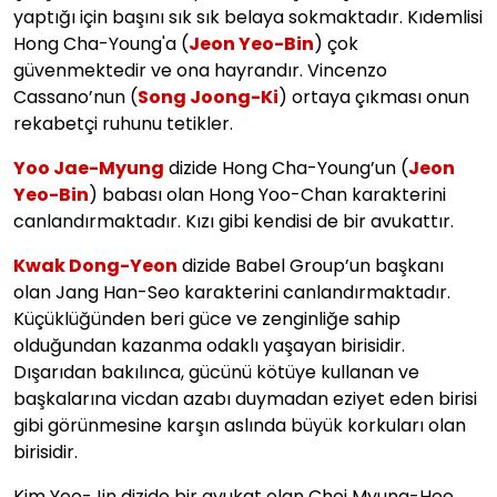
yaptığı için başını sık sık belaya sokmaktadır. Kıdemlisi
Hong Cha-Young'a (
Jeon Yeo-Bin
) çok
güvenmektedir ve ona hayrandır. Vincenzo
Cassano’nun (
Song Joong-Ki
) ortaya çıkması onun
rekabetçi ruhunu tetikler.
Yoo Jae-Myung
dizide Hong Cha-Young’un (
Jeon
Yeo-Bin
) babası olan Hong Yoo-Chan karakterini
canlandırmaktadır. Kızı gibi kendisi de bir avukattır.
Kwak Dong-Yeon
dizide Babel Group’un başkanı
olan Jang Han-Seo karakterini canlandırmaktadır.
Küçüklüğünden beri güce ve zenginliğe sahip
olduğundan kazanma odaklı yaşayan birisidir.
Dışarıdan bakılınca, gücünü kötüye kullanan ve
başkalarına vicdan azabı duymadan eziyet eden birisi
gibi görünmesine karşın aslında büyük korkuları olan
birisidir.
Kim Yeo-Jin dizide bir avukat olan Choi Myung-Hee