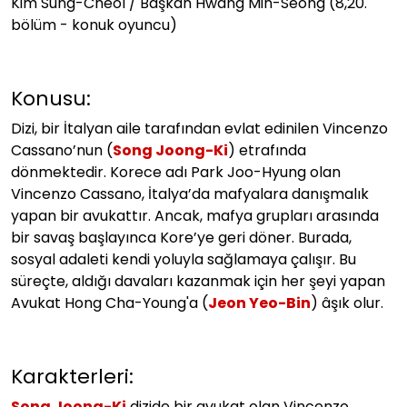
Kim Sung-Cheol / Başkan Hwang Min-Seong (8,20.
bölüm - konuk oyuncu)
Konusu:
Dizi, bir İtalyan aile tarafından evlat edinilen Vincenzo
Cassano’nun (
Song Joong-Ki
) etrafında
dönmektedir. Korece adı Park Joo-Hyung olan
Vincenzo Cassano, İtalya’da mafyalara danışmalık
yapan bir avukattır. Ancak, mafya grupları arasında
bir savaş başlayınca Kore’ye geri döner. Burada,
sosyal adaleti kendi yoluyla sağlamaya çalışır. Bu
süreçte, aldığı davaları kazanmak için her şeyi yapan
Avukat Hong Cha-Young'a (
Jeon Yeo-Bin
) âşık olur.
Karakterleri:
Song Joong-Ki
dizide bir avukat olan Vincenzo