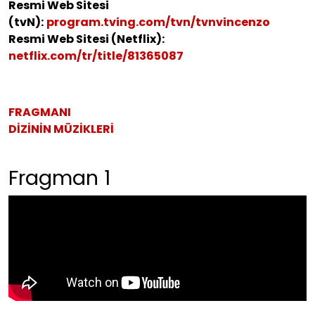
Resmi Web Sitesi
(tvN):
program.tving.com/tvn/tvnvincenzo
Resmi Web Sitesi (Netflix):
netflix.com/tr/title/81365087
FRAGMANI
DİZİNİN MÜZİKLERİ
Fragman 1