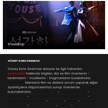
Snowdrop
GÜNEY KORE SINEMASI
Güney Kore Sineması dünyası ile ilgili haberleri,
oyuncular
hakkında bilgileri, dizi ve film önerilerini -
tanıtımlarını - müziklerini - fragmanlarını bulabilirsiniz.
kore
filmleri izle
İsterseniz film ve dizilere yorum yaparak diğer
ziyaretçilere düşüncelerinizi sunup önerilerde
bulunabilirsiniz…
kore dizileri izle
-
taze antep fıstığı
-
yabancı dizi
-
Asya Dizileri izle
free instagram likes
-
topfollow
meritking giriş
-
kingroyal
-
btcbet
-
madridbet
güncel giriş
-
grandpashabet
-
betboo
-
matadorbet