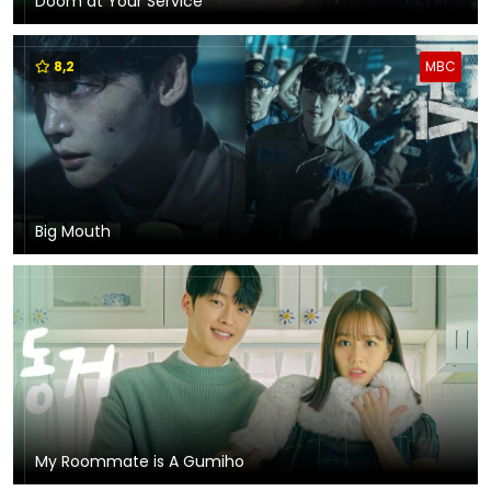
Doom at Your Service
8,2
MBC
Big Mouth
My Roommate is A Gumiho