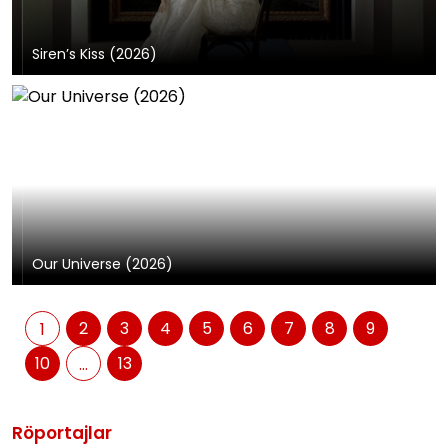
Siren’s Kiss (2026)
Our Universe (2026)
2
3
4
5
6
7
8
9
1
10
13
...
Röportajlar