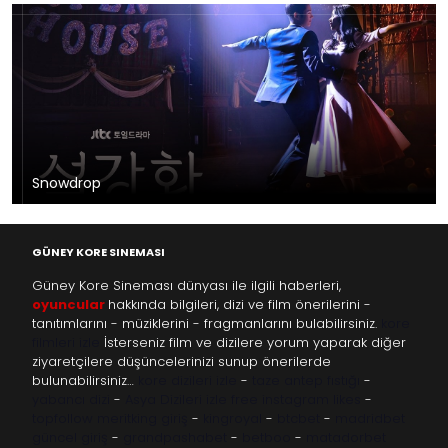
Snowdrop
GÜNEY KORE SINEMASI
Güney Kore Sineması dünyası ile ilgili haberleri,
oyuncular
hakkında bilgileri, dizi ve film önerilerini -
tanıtımlarını - müziklerini - fragmanlarını bulabilirsiniz.
kore
filmleri izle
İsterseniz film ve dizilere yorum yaparak diğer
ziyaretçilere düşüncelerinizi sunup önerilerde
bulunabilirsiniz…
kore dizileri izle
-
taze antep fıstığı
-
yabancı dizi
-
Asya Dizileri izle
free instagram likes
-
topfollow
meritking giriş
-
kingroyal
-
btcbet
-
madridbet
güncel giriş
-
grandpashabet
-
betboo
-
matadorbet