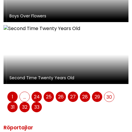
Boys Over Flowers
Second Time Twenty Years Old
1
24
25
26
27
28
29
...
30
31
32
33
Röportajlar