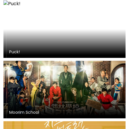
Puck!
Moorim School