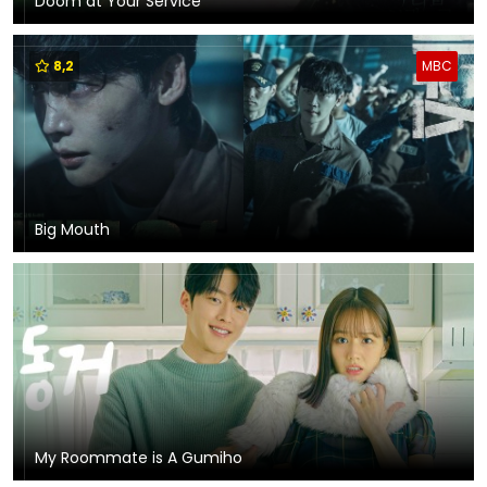
Doom at Your Service
8,2
MBC
Big Mouth
My Roommate is A Gumiho