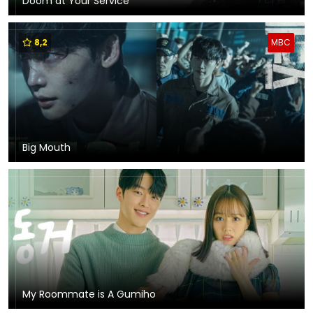
Doom at Your Service
8,2
MBC
Big Mouth
My Roommate is A Gumiho