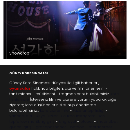
Snowdrop
GÜNEY KORE SINEMASI
Güney Kore Sineması dünyası ile ilgili haberleri,
oyuncular
hakkında bilgileri, dizi ve film önerilerini -
tanıtımlarını - müziklerini - fragmanlarını bulabilirsiniz.
kore
filmleri izle
İsterseniz film ve dizilere yorum yaparak diğer
ziyaretçilere düşüncelerinizi sunup önerilerde
bulunabilirsiniz…
kore dizileri izle
-
taze antep fıstığı
-
yabancı dizi
-
Asya Dizileri izle
free instagram likes
-
topfollow
meritking giriş
-
kingroyal
-
btcbet
-
madridbet
güncel giriş
-
grandpashabet
-
betboo
-
matadorbet