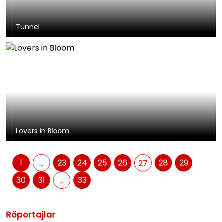
Tunnel
Lovers in Bloom
1
23
24
25
26
28
29
...
27
30
31
33
...
Röportajlar