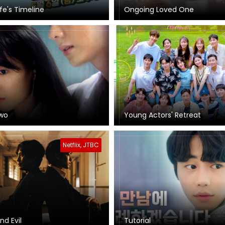
ife's Timeline
Ongoing Loved One
wo
Young Actors' Retreat
Netflix, JTBC
nd Evil
Tutorial