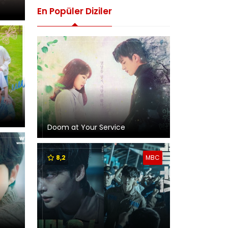
En Popüler Diziler
Doom at Your Service
8,2
MBC