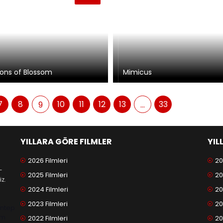
ons of Blossom
Mimicus
7
8
10
11
12
13
33
9
...
YILLARA GÖRE FILMLER
YIL
2026 Filmleri
20
-
2025 Filmleri
20
z.
2024 Filmleri
20
2023 Filmleri
20
antep
am
2022 Filmleri
20