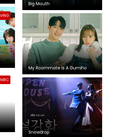
Big Mouth
 TVING
My Roommate is A Gumiho
MBC
Snowdrop