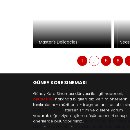
Master's Delicacies
Seas
1
5
6
...
GÜNEY KORE SINEMASI
Güney Kore Sineması dünyası ile ilgili haberleri,
oyuncular
hakkında bilgileri, dizi ve film önerilerini 
tanıtımlarını - müziklerini - fragmanlarını bulabilirsini
kore filmleri izle
İsterseniz film ve dizilere yorum
yaparak diğer ziyaretçilere düşüncelerinizi sunup
önerilerde bulunabilirsiniz…
kore dizileri izle
-
taze 
fıstığı
-
yabancı dizi
-
Asya Dizileri izle
free instagr