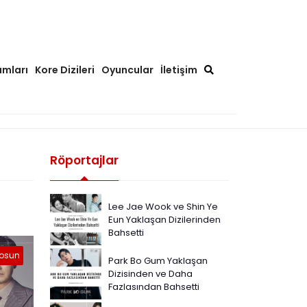
ımları
Kore Dizileri
Oyuncular
İletişim
Röportajlar
Lee Jae Wook ve Shin Ye
Eun Yaklaşan Dizilerinden
Bahsetti
osun
Park Bo Gum Yaklaşan
Dizisinden ve Daha
Fazlasından Bahsetti