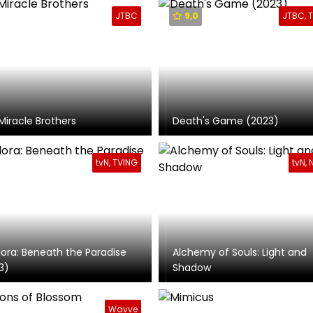
JTBC
9,0
JTBC, 
Miracle Brothers
Death's Game (2023)
tvN, TVING
tvN, N
ora: Beneath the Paradise
Alchemy of Souls: Light and
3)
Shadow
Wavve