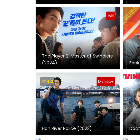
tvN
The Player 2: Master of Swindlers
(2024)
Fanl
6,2
Disnep+
Han River Police (2023)
Doct