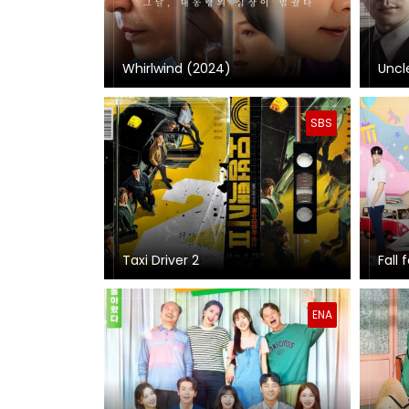
Whirlwind (2024)
Uncl
SBS
Taxi Driver 2
Fall 
ENA