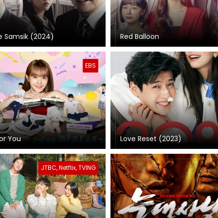
e Samsik (2024)
Red Balloon
EBS
for You
Love Reset (2023)
JTBC, Netflix, TVING