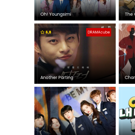
Oh! Youngsimi
The 
6,8
DRAMAcube
Another Parting
Cha