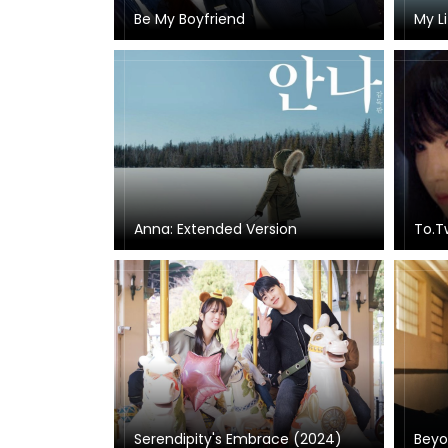
Be My Boyfriend
My L
Anna: Extended Version
To.T
Serendipity's Embrace (2024)
Beyo