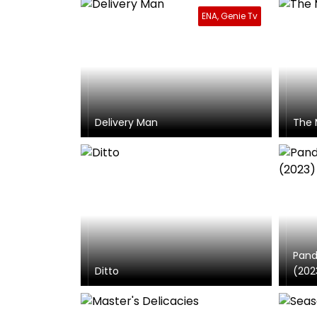
ENA, Genie Tv
Delivery Man
The 
Pand
Ditto
(202