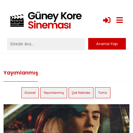
Yayımlanmış
Güncel
Yayımlanmış
Çok Yakında
Tümü