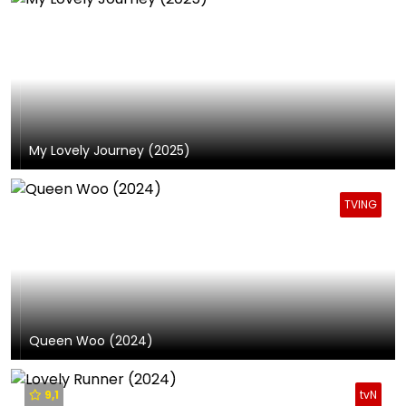
My Lovely Journey (2025)
TVING
Queen Woo (2024)
9,1
tvN