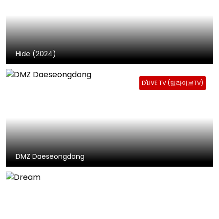
Hide (2024)
D'LIVE TV (딜라이브TV)
DMZ Daeseongdong