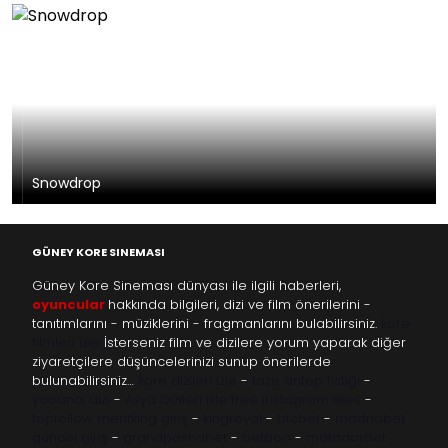
Snowdrop
GÜNEY KORE SINEMASI
Güney Kore Sineması dünyası ile ilgili haberleri,
oyuncular
hakkında bilgileri, dizi ve film önerilerini -
tanıtımlarını - müziklerini - fragmanlarını bulabilirsiniz.
kore
filmleri izle
İsterseniz film ve dizilere yorum yaparak diğer
ziyaretçilere düşüncelerinizi sunup önerilerde
bulunabilirsiniz…
kore dizileri izle
-
taze antep fıstığı
-
yabancı dizi
-
Asya Dizileri izle
free instagram likes
-
topfollow
meritking giriş
-
kingroyal
-
btcbet
-
madridbet
güncel giriş
-
grandpashabet
-
betboo
-
matadorbet