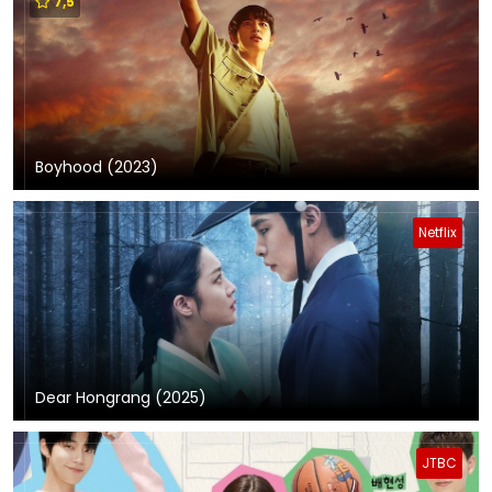
7,5
Boyhood (2023)
Netflix
Dear Hongrang (2025)
JTBC