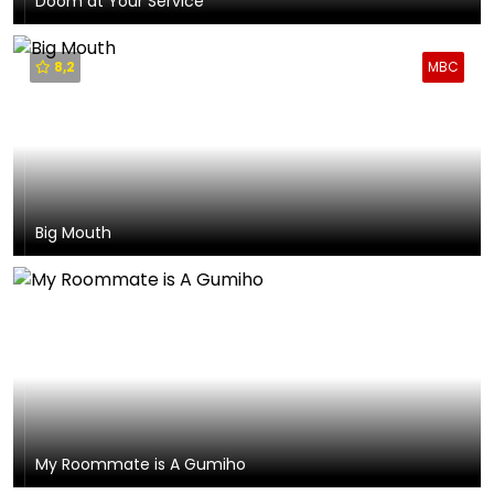
Doom at Your Service
8,2
MBC
Big Mouth
My Roommate is A Gumiho