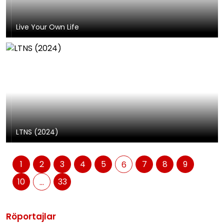
Live Your Own Life
LTNS (2024)
1
2
3
4
5
7
8
9
6
10
33
...
Röportajlar