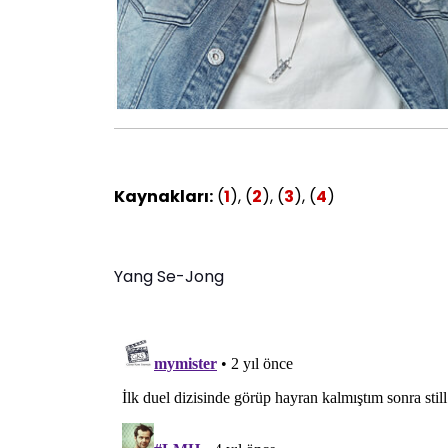
Kaynakları:
(
1
), (
2
), (
3
), (
4
)
Yang Se-Jong