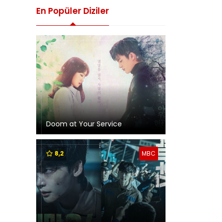
En Popüler Diziler
Doom at Your Service
8,2
MBC