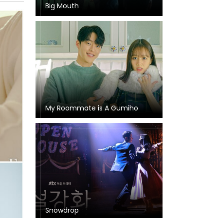
Big Mouth
My Roommate is A Gumiho
Snowdrop