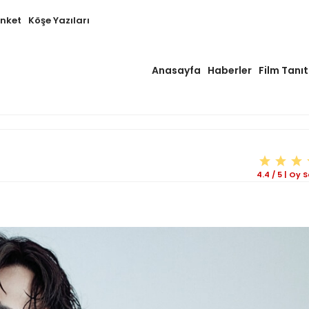
Anket
Köşe Yazıları
Anasayfa
Haberler
Film Tanıt
4.4
/
5
|
Oy S