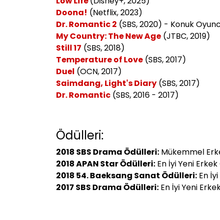
Low Life
(Disney+, 2025)
Doona!
(Netflix, 2023)
Dr. Romantic 2
(SBS, 2020)
- Konuk Oyun
My Country: The New Age
(JTBC, 2019)
Still 17
(SBS, 2018)
Temperature of Love
(SBS, 2017)
Duel
(OCN, 2017)
Saimdang, Light's Diary
(SBS, 2017)
Dr. Romantic
(SBS, 2016 - 2017)
Ödülleri:
2018 SBS Drama Ödülleri:
Mükemmel Erkek 
2018 APAN Star Ödülleri:
En İyi Yeni Erke
2018 54. Baeksang Sanat Ödülleri:
En İy
2017 SBS Drama Ödülleri:
En İyi Yeni Erk