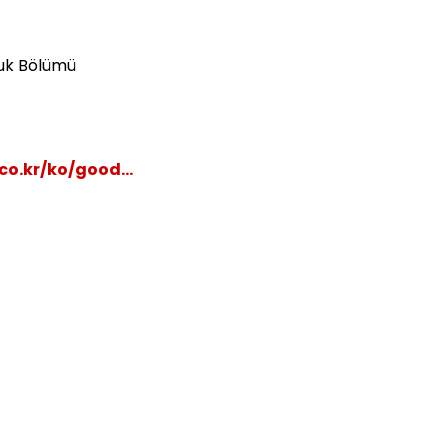
luk Bölümü
o.kr/ko/good...