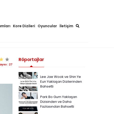
ımları
Kore Dizileri
Oyuncular
İletişim
Röportajlar
ayısı :
27
Lee Jae Wook ve Shin Ye
Eun Yaklaşan Dizilerinden
Bahsetti
Park Bo Gum Yaklaşan
Dizisinden ve Daha
Fazlasından Bahsetti