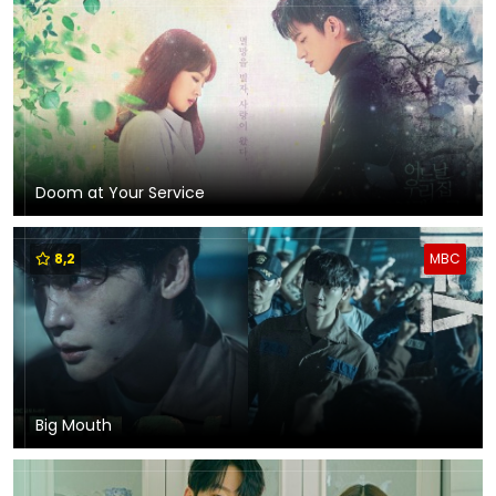
Doom at Your Service
8,2
MBC
Big Mouth