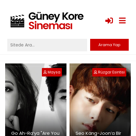
Maysa
Rüzgar Esintisi
Go Ah-Ra’ya "Are You
Seo Kang-Joon’a Bir