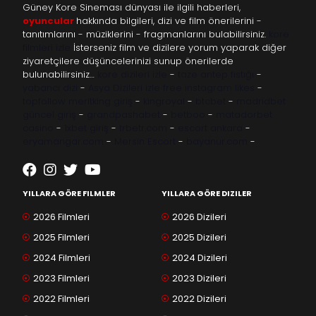
Güney Kore Sineması dünyası ile ilgili haberleri,
oyuncular
hakkında bilgileri, dizi ve film önerilerini -
tanıtımlarını - müziklerini - fragmanlarını bulabilirsiniz.
kore
filmleri izle
İsterseniz film ve dizilere yorum yaparak diğer
ziyaretçilere düşüncelerinizi sunup önerilerde
bulunabilirsiniz…
kore dizileri izle
-
taze antep fıstığı
-
yabancı dizi
-
Asya Dizileri izle
free instagram likes
-
topfollow
meritking giriş
-
kingroyal
-
btcbet
-
madridbet
güncel giriş
-
grandpashabet
-
betboo
-
matadorbet
casino
-
1xbet giriş
-
trbetr.com
-
escort ankara
-
eryamangar.com
-
Mersin Escort
-
bayanur.com
-
YILLARA GÖRE FILMLER
YILLARA GÖRE DIZILER
2026 Filmleri
2026 Dizileri
2025 Filmleri
2025 Dizileri
2024 Filmleri
2024 Dizileri
2023 Filmleri
2023 Dizileri
2022 Filmleri
2022 Dizileri