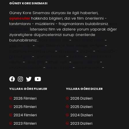
GÜNEY KORE SINEMASI
Güney Kore Sineması dünyası ile ilgili haberleri,
oyuncular
hakkında bilgileri, dizi ve film önerilerini -
tanıtımlarını - müziklerini - fragmanlarını bulabilirsiniz.
kore
filmleri izle
İsterseniz film ve dizilere yorum yaparak diğer
ziyaretçilere düşüncelerinizi sunup önerilerde
bulunabilirsiniz…
kore dizileri izle
-
taze antep fıstığı
-
yabancı dizi
-
Asya Dizileri izle
free instagram likes
-
topfollow
meritking giriş
-
kingroyal
-
btcbet
-
madridbet
güncel giriş
-
grandpashabet
-
betboo
-
matadorbet
casino
-
1xbet giriş
-
trbetr.com
-
escort ankara
-
eryamangar.com
-
Mersin Escort
-
bayanur.com
-
YILLARA GÖRE FILMLER
YILLARA GÖRE DIZILER
2026 Filmleri
2026 Dizileri
2025 Filmleri
2025 Dizileri
2024 Filmleri
2024 Dizileri
2023 Filmleri
2023 Dizileri