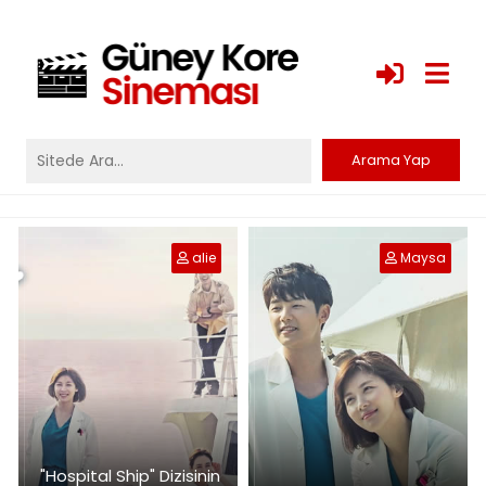
alie
Maysa
"Hospital Ship" Dizisinin