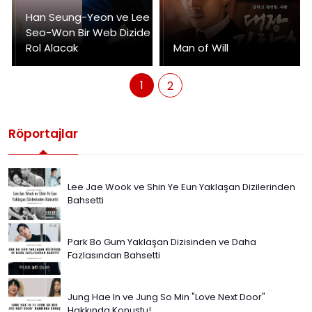
Han Seung-Yeon ve Lee
Seo-Won Bir Web Dizide
Rol Alacak
Man of Will
1
2
Röportajlar
Lee Jae Wook ve Shin Ye Eun Yaklaşan Dizilerinden
Bahsetti
Park Bo Gum Yaklaşan Dizisinden ve Daha
Fazlasından Bahsetti
Jung Hae In ve Jung So Min "Love Next Door"
Hakkında Konuştu!