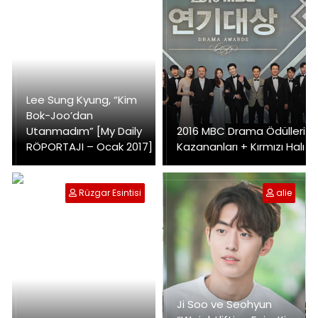
Lee Sung Kyung, “Kim
Bok-Joo’dan
Utanmadım” [My Daily
2016 MBC Drama Ödülleri
RÖPORTAJI – Ocak 2017]
Kazananları + Kırmızı Halı
Rüzgar Esintisi
alie
Ji Soo ve Seohyun