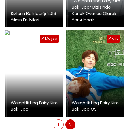
“Weightlifting Fairy Kim
Bok-Joo” Dizisinde
Sizlerin Belirlediği 2016
Konuk Oyuncu Olarak
Yılının En İyileri
Yer Alacak
Maysa
alie
Weightlifting Fairy Kim
Weightlifting Fairy Kim
Bok-Joo
Bok-Joo OST
2
1