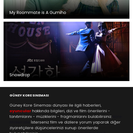
My Roommate is A Gumiho
Snowdrop
GÜNEY KORE SINEMASI
Güney Kore Sineması dünyası ile ilgili haberleri,
oyuncular
hakkında bilgileri, dizi ve film önerilerini -
tanıtımlarını - müziklerini - fragmanlarını bulabilirsiniz.
kore
filmleri izle
İsterseniz film ve dizilere yorum yaparak diğer
ziyaretçilere düşüncelerinizi sunup önerilerde