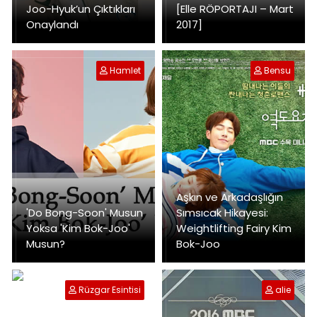
Joo-Hyuk’un Çıktıkları
[Elle RÖPORTAJI – Mart
Onaylandı
2017]
Hamlet
Bensu
Aşkın ve Arkadaşlığın
'Do Bong-Soon' Musun
Sımsıcak Hikayesi:
Yoksa 'Kim Bok-Joo'
Weightlifting Fairy Kim
Musun?
Bok-Joo
Rüzgar Esintisi
alie