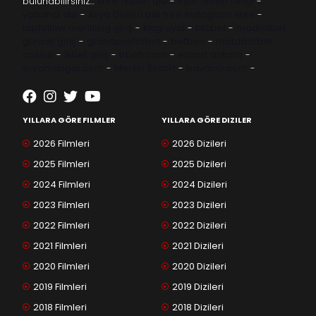
bulunabilirsiniz…
kore dizileri izle
-
taze antep fıstığı
-
yabancı dizi
-
Asya Dizileri izle
free instagram likes
-
topfollow
meritking giriş
-
kingroyal
-
btcbet
-
madridbet
güncel giriş
-
grandpashabet
-
betboo
-
matadorbet
casino
-
1xbet giriş
-
trbetr.com
-
escort ankara
-
eryamangar.com
-
Mersin Escort
-
bayanur.com
-
YILLARA GÖRE FILMLER
YILLARA GÖRE DIZILER
2026 Filmleri
2026 Dizileri
2025 Filmleri
2025 Dizileri
2024 Filmleri
2024 Dizileri
2023 Filmleri
2023 Dizileri
2022 Filmleri
2022 Dizileri
2021 Filmleri
2021 Dizileri
2020 Filmleri
2020 Dizileri
2019 Filmleri
2019 Dizileri
2018 Filmleri
2018 Dizileri