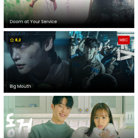
Doom at Your Service
8,2
MBC
Big Mouth