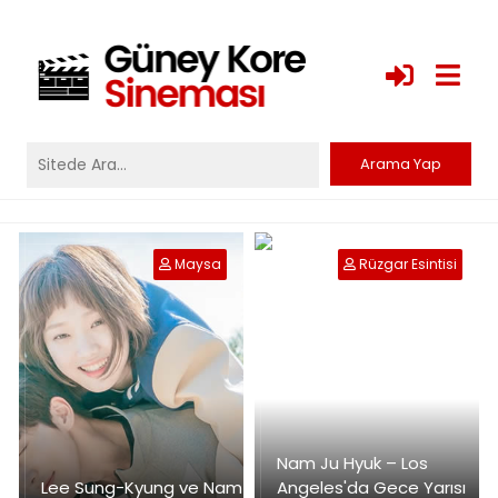
Maysa
Rüzgar Esintisi
Nam Ju Hyuk – Los
Lee Sung-Kyung ve Nam
Angeles'da Gece Yarısı