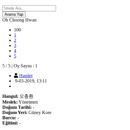
Oh Choong Hwan
100
1
2
3
4
5
5
/
5
|
Oy Sayısı :
1
Hamlet
9-03-2019, 13:11
Hangul:
오충환
Meslek:
Yönetmen
Doğum Tarihi:
-
Doğum Yeri:
Güney Kore
Burcu:
-
Eğitimi:
-