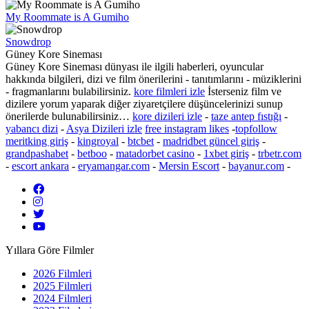
My Roommate is A Gumiho
Snowdrop
Güney Kore Sineması
Güney Kore Sineması dünyası ile ilgili haberleri,
oyuncular
hakkında bilgileri, dizi ve film önerilerini - tanıtımlarını - müziklerini
- fragmanlarını bulabilirsiniz.
kore filmleri izle
İsterseniz film ve
dizilere yorum yaparak diğer ziyaretçilere düşüncelerinizi sunup
önerilerde bulunabilirsiniz…
kore dizileri izle
-
taze antep fıstığı
-
yabancı dizi
-
Asya Dizileri izle
free instagram likes
-
topfollow
meritking giriş
-
kingroyal
-
btcbet
-
madridbet güncel giriş
-
grandpashabet
-
betboo
-
matadorbet casino
-
1xbet giriş
-
trbetr.com
-
escort ankara
-
eryamangar.com
-
Mersin Escort
-
bayanur.com
-
Yıllara Göre Filmler
2026 Filmleri
2025 Filmleri
2024 Filmleri