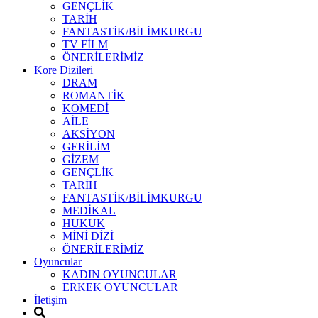
GENÇLİK
TARİH
FANTASTİK/BİLİMKURGU
TV FİLM
ÖNERİLERİMİZ
Kore Dizileri
DRAM
ROMANTİK
KOMEDİ
AİLE
AKSİYON
GERİLİM
GİZEM
GENÇLİK
TARİH
FANTASTİK/BİLİMKURGU
MEDİKAL
HUKUK
MİNİ DİZİ
ÖNERİLERİMİZ
Oyuncular
KADIN OYUNCULAR
ERKEK OYUNCULAR
İletişim