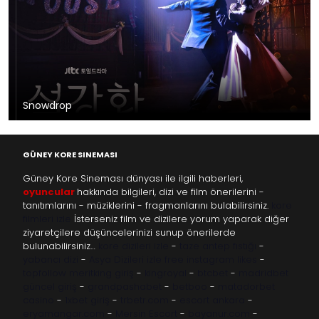
Snowdrop
GÜNEY KORE SINEMASI
Güney Kore Sineması dünyası ile ilgili haberleri,
oyuncular
hakkında bilgileri, dizi ve film önerilerini -
tanıtımlarını - müziklerini - fragmanlarını bulabilirsiniz.
kore
filmleri izle
İsterseniz film ve dizilere yorum yaparak diğer
ziyaretçilere düşüncelerinizi sunup önerilerde
bulunabilirsiniz…
kore dizileri izle
-
taze antep fıstığı
-
yabancı dizi
-
Asya Dizileri izle
free instagram likes
-
topfollow
meritking giriş
-
kingroyal
-
btcbet
-
madridbet
güncel giriş
-
grandpashabet
-
betboo
-
matadorbet
casino
-
1xbet giriş
-
trbetr.com
-
escort ankara
-
eryamangar.com
-
Mersin Escort
-
bayanur.com
-