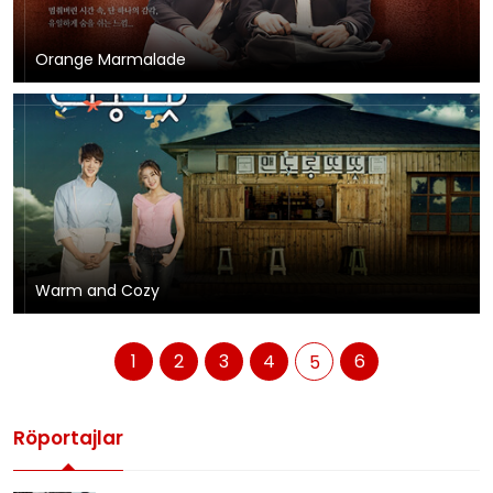
Orange Marmalade
Warm and Cozy‬
1
2
3
4
6
5
Röportajlar