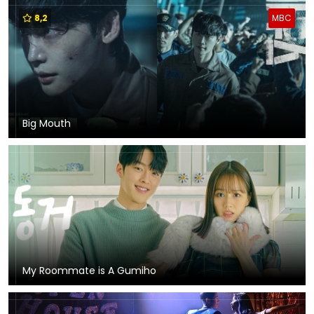
8,2
MBC
Big Mouth
My Roommate is A Gumiho