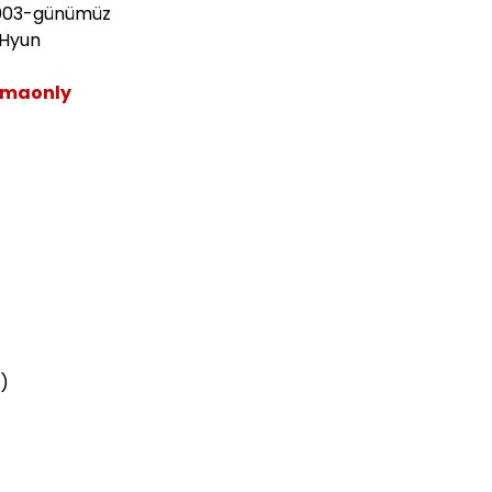
03-günümüz
Hyun
maonly
)