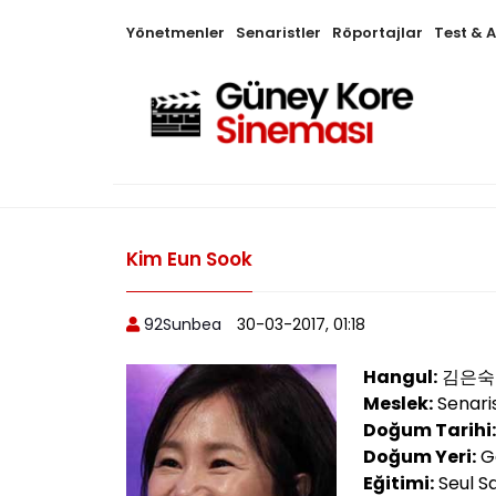
Yönetmenler
Senaristler
Röportajlar
Test & 
Kim Eun Sook
92Sunbea
30-03-2017, 01:18
Hangul:
김은숙
Meslek:
Senari
Doğum Tarihi:
Doğum Yeri:
G
Eğitimi:
Seul Sa