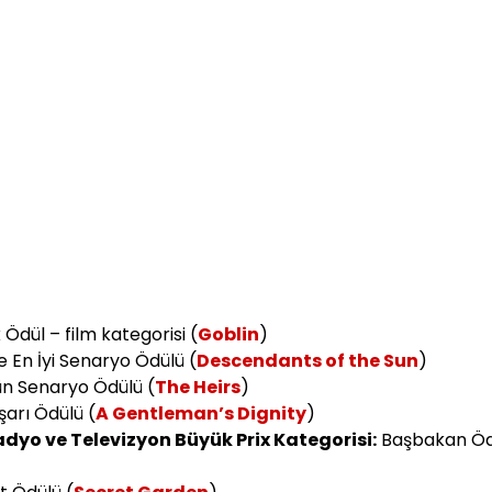
Ödül – film kategorisi (
Goblin
)
 En İyi Senaryo Ödülü (
Descendants of the Sun
)
n Senaryo Ödülü (
The Heirs
)
arı Ödülü (
A Gentleman’s Dignity
)
adyo ve Televizyon Büyük Prix Kategorisi:
Başbakan Ödü