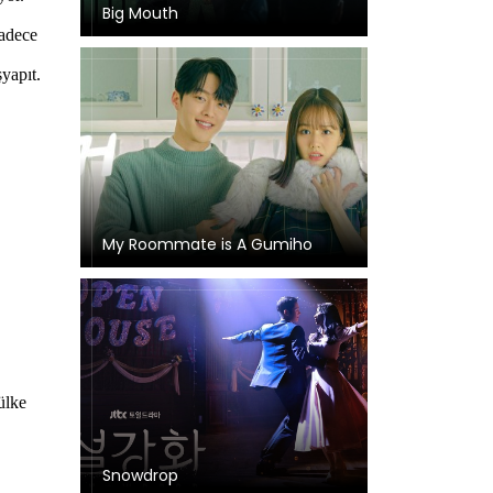
Big Mouth
My Roommate is A Gumiho
Snowdrop