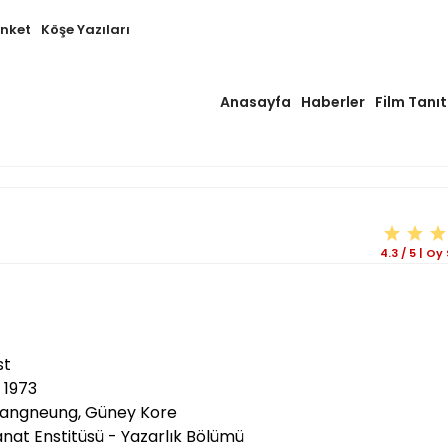
Anket
Köşe Yazıları
Anasayfa
Haberler
Film Tanıt
4.3
/
5
|
Oy 
st
1973
angneung, Güney Kore
nat Enstitüsü - Yazarlık Bölümü