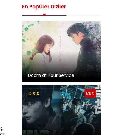
En Popüler Diziler
Doom at Your Service
8,2
MBC