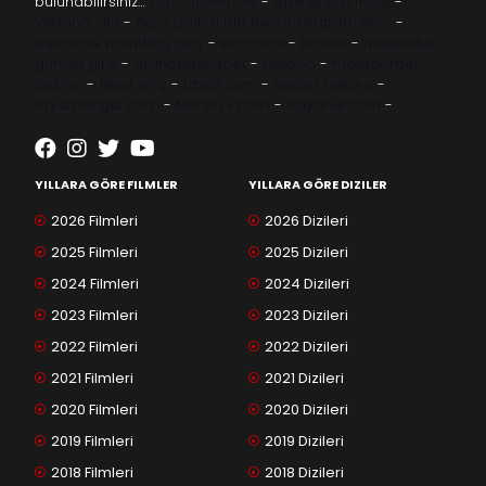
bulunabilirsiniz…
kore dizileri izle
-
taze antep fıstığı
-
yabancı dizi
-
Asya Dizileri izle
free instagram likes
-
topfollow
meritking giriş
-
kingroyal
-
btcbet
-
madridbet
güncel giriş
-
grandpashabet
-
betboo
-
matadorbet
casino
-
1xbet giriş
-
trbetr.com
-
escort ankara
-
eryamangar.com
-
Mersin Escort
-
bayanur.com
-
YILLARA GÖRE FILMLER
YILLARA GÖRE DIZILER
2026 Filmleri
2026 Dizileri
2025 Filmleri
2025 Dizileri
2024 Filmleri
2024 Dizileri
2023 Filmleri
2023 Dizileri
2022 Filmleri
2022 Dizileri
2021 Filmleri
2021 Dizileri
2020 Filmleri
2020 Dizileri
2019 Filmleri
2019 Dizileri
2018 Filmleri
2018 Dizileri