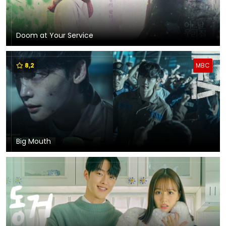
Doom at Your Service
8,2
MBC
Big Mouth