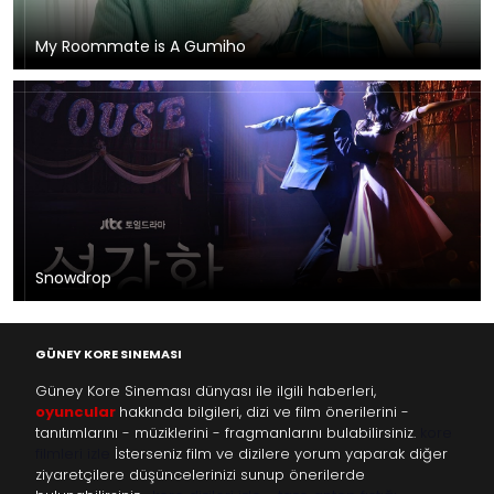
My Roommate is A Gumiho
Snowdrop
GÜNEY KORE SINEMASI
Güney Kore Sineması dünyası ile ilgili haberleri,
oyuncular
hakkında bilgileri, dizi ve film önerilerini -
tanıtımlarını - müziklerini - fragmanlarını bulabilirsiniz.
kore
filmleri izle
İsterseniz film ve dizilere yorum yaparak diğer
ziyaretçilere düşüncelerinizi sunup önerilerde