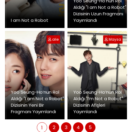
Yoo Seung-Ho’nun Rol
Aldığı "I am Not a Robot"
Dizisinin Uzun Fragmanı
I am Not a Robot
Yayımlandı
alie
Maysa
Yoo Seung-Ho’nun Rol
Yoo Seung-Ho’nun Rol
Aldığı "I am Not a Robot"
Aldığı "I’m Not a Robot"
Dizisinin Yeni Bir
Dizisinin Afişleri
Fragmanı Yayımlandı
Yayımlandı
2
3
4
5
1