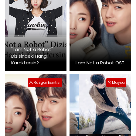
"I am Not a Robot"
Dizisindeki Hangi
Karaktersin?
I am Not a Robot OST
Rüzgar Esintisi
Maysa