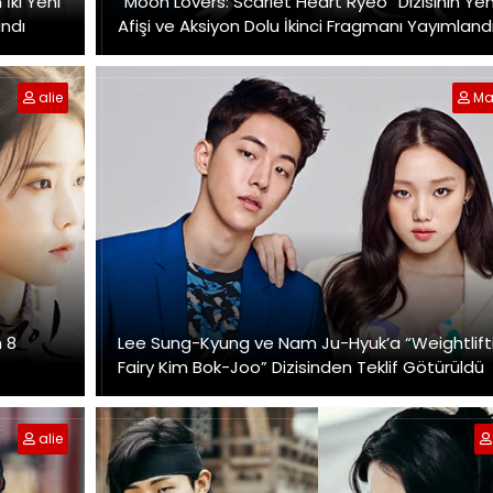
İki Yeni
“Moon Lovers: Scarlet Heart Ryeo” Dizisinin Yeni
andı
Afişi ve Aksiyon Dolu İkinci Fragmanı Yayımland
alie
Ma
n 8
Lee Sung-Kyung ve Nam Ju-Hyuk’a “Weightlift
Fairy Kim Bok-Joo” Dizisinden Teklif Götürüldü
alie