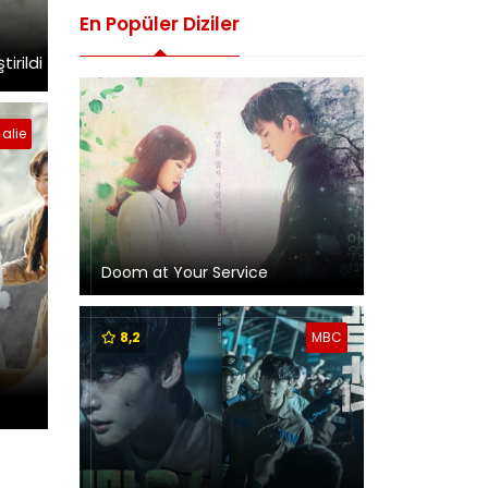
En Popüler Diziler
irildi
alie
Doom at Your Service
8,2
MBC