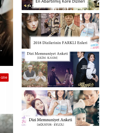
”
alie