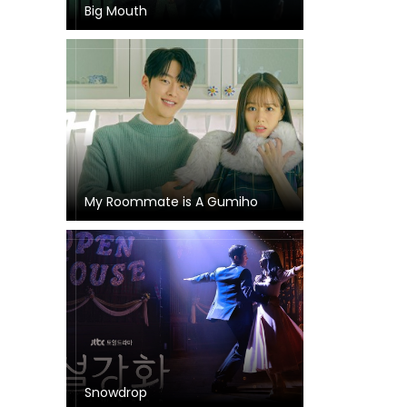
Big Mouth
My Roommate is A Gumiho
Snowdrop