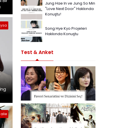
 Bir
Jung Hae In ve Jung So Min
ı
"Love Next Door" Hakkında
Konuştu!
ysa
Song Hye Kyo Projeleri
Hakkında Konuştu
Test & Anket
ing
alie