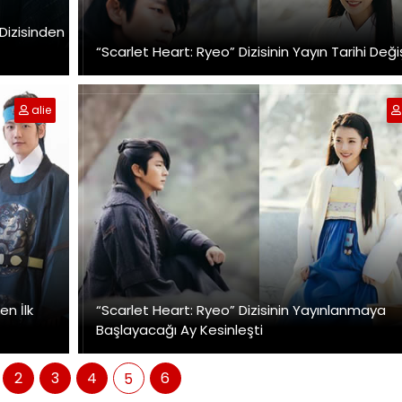
 Dizisinden
“Scarlet Heart: Ryeo” Dizisinin Yayın Tarihi Değişt
alie
en İlk
“Scarlet Heart: Ryeo” Dizisinin Yayınlanmaya
Başlayacağı Ay Kesinleşti
2
3
4
6
5