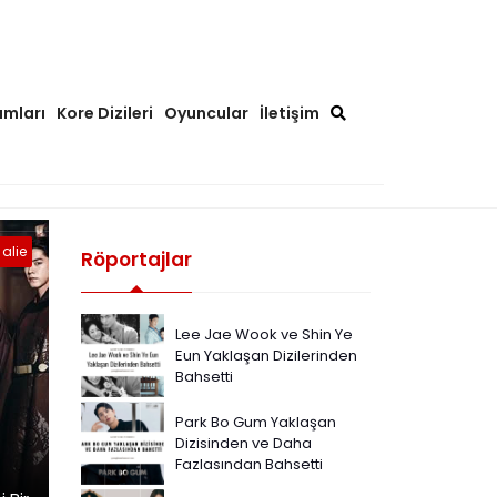
ımları
Kore Dizileri
Oyuncular
İletişim
alie
Röportajlar
Lee Jae Wook ve Shin Ye
Eun Yaklaşan Dizilerinden
Bahsetti
Park Bo Gum Yaklaşan
Dizisinden ve Daha
Fazlasından Bahsetti