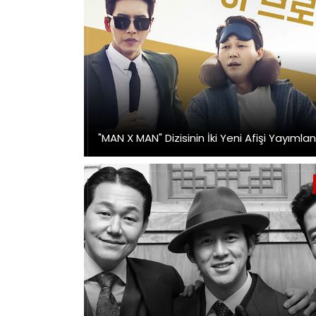
"MAN X MAN" Dizisinin İki Yeni Afişi Yayımlan