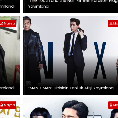
"The Tooth and the Nail" Filminin Karakter Fra
yımlandı
Yayımlandı
Maysa
Ma
yımlandı
“MAN X MAN” Dizisinin Yeni Bir Afişi Yayımlandı
Maysa
Ma