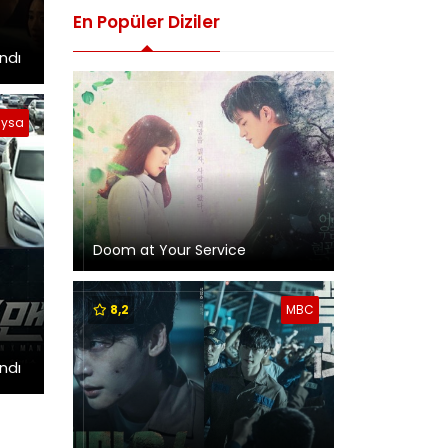
En Popüler Diziler
ndı
ysa
Doom at Your Service
8,2
MBC
ndı