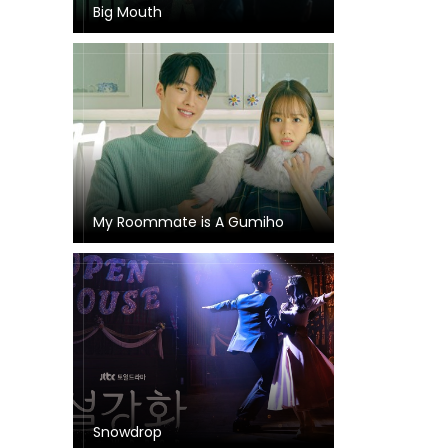
Big Mouth
My Roommate is A Gumiho
Snowdrop