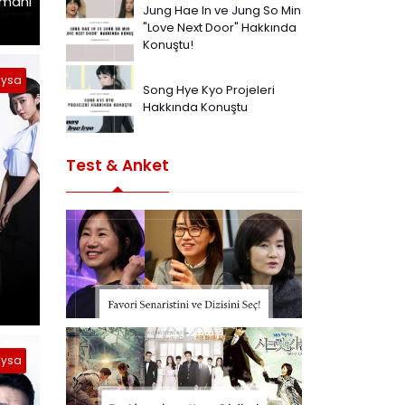
gmanı
Jung Hae In ve Jung So Min
"Love Next Door" Hakkında
Konuştu!
ysa
Song Hye Kyo Projeleri
Hakkında Konuştu
Test & Anket
ysa