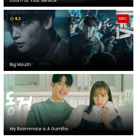
Doom at Your Service
8,2
MBC
Big Mouth
My Roommate is A Gumiho