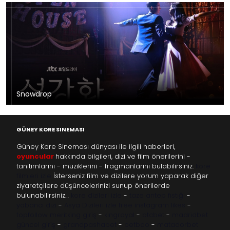
Snowdrop
GÜNEY KORE SINEMASI
Güney Kore Sineması dünyası ile ilgili haberleri,
oyuncular
hakkında bilgileri, dizi ve film önerilerini -
tanıtımlarını - müziklerini - fragmanlarını bulabilirsiniz.
kore
filmleri izle
İsterseniz film ve dizilere yorum yaparak diğer
ziyaretçilere düşüncelerinizi sunup önerilerde
bulunabilirsiniz…
kore dizileri izle
-
taze antep fıstığı
-
yabancı dizi
-
Asya Dizileri izle
free instagram likes
-
topfollow
meritking giriş
-
kingroyal
-
btcbet
-
madridbet
güncel giriş
-
grandpashabet
-
betboo
-
matadorbet