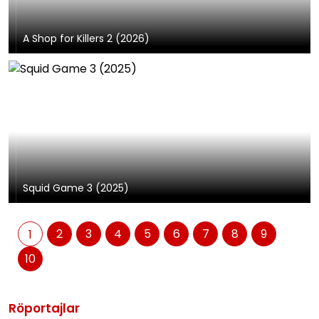
A Shop for Killers 2 (2026)
Squid Game 3 (2025)
2
3
4
5
6
7
8
9
1
10
Röportajlar