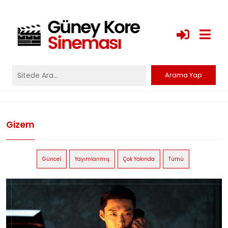
Gizem
Güncel
Yayımlanmış
Çok Yakında
Tümü