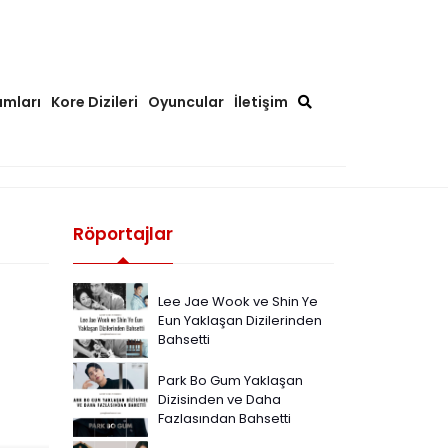
ımları
Kore Dizileri
Oyuncular
İletişim
Röportajlar
Lee Jae Wook ve Shin Ye
Eun Yaklaşan Dizilerinden
Bahsetti
Park Bo Gum Yaklaşan
Dizisinden ve Daha
Fazlasından Bahsetti