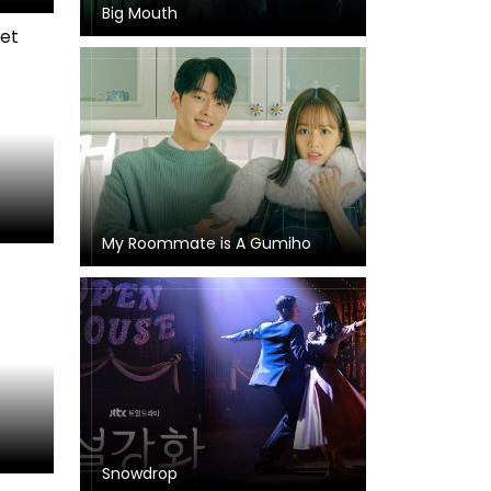
Big Mouth
My Roommate is A Gumiho
Snowdrop