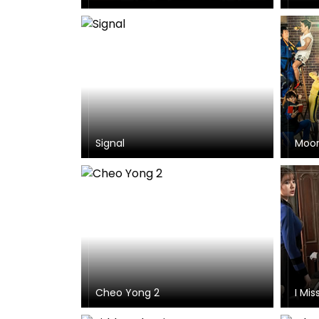
Signal
Moor
Cheo Yong 2
I Mis