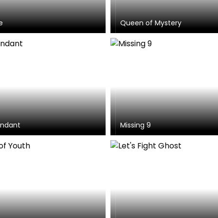
e
Queen of Mystery
endant
Missing 9