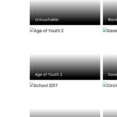
Untouchable
Blac
Age of Youth 2
Sav