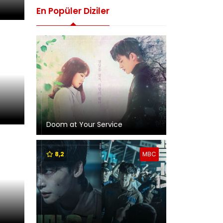
En Popüler Diziler
Doom at Your Service
8,2
MBC