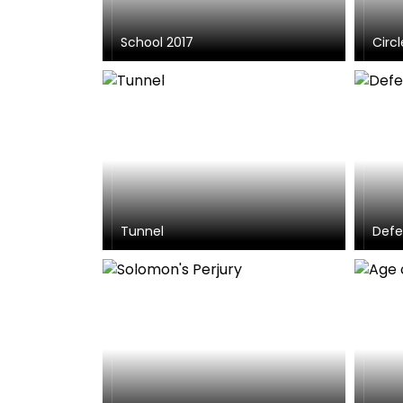
School 2017
Circl
Tunnel
Def