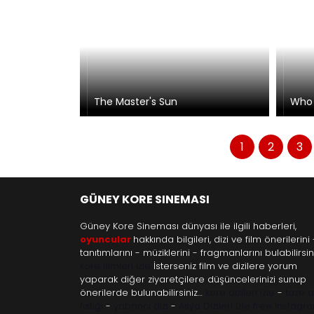
The Master's Sun
Who 
1
2
3
GÜNEY KORE SINEMASI
Güney Kore Sineması dünyası ile ilgili haberleri,
oyuncular
hakkında bilgileri, dizi ve film önerilerini 
tanıtımlarını - müziklerini - fragmanlarını bulabilirsini
kore filmleri izle
İsterseniz film ve dizilere yorum
yaparak diğer ziyaretçilere düşüncelerinizi sunup
önerilerde bulunabilirsiniz…
kore dizileri izle
-
taze 
fıstığı
-
yabancı dizi
-
Asya Dizileri izle
free instagr