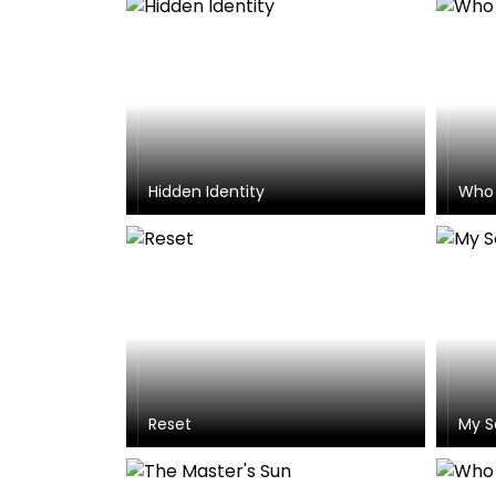
Hidden Identity
Who 
Reset
My S