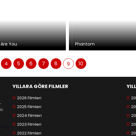
Are You
Phantom
4
5
6
7
8
10
9
YILLARA GÖRE FILMLER
YIL
2026 Filmleri
20
-
2025 Filmleri
20
z.
2024 Filmleri
20
2023 Filmleri
20
antep
am
2022 Filmleri
20