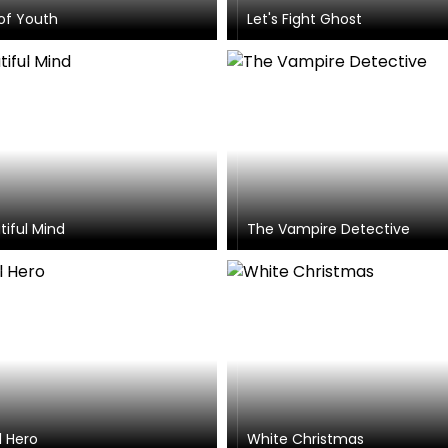
of Youth
Let's Fight Ghost
tiful Mind
The Vampire Detective
l Hero
White Christmas