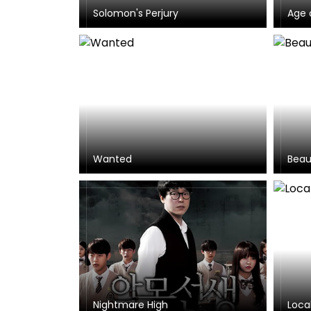
Solomon's Perjury
Age 
Wanted
Beau
Nightmare High
Loca