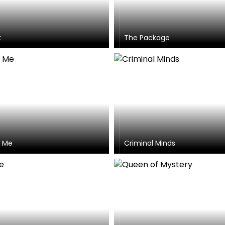
k
The Package
e Me
Criminal Minds