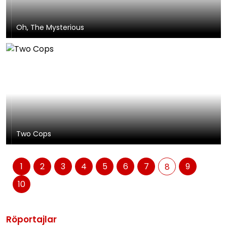
Oh, The Mysterious
Two Cops
1
2
3
4
5
6
7
9
8
10
Röportajlar