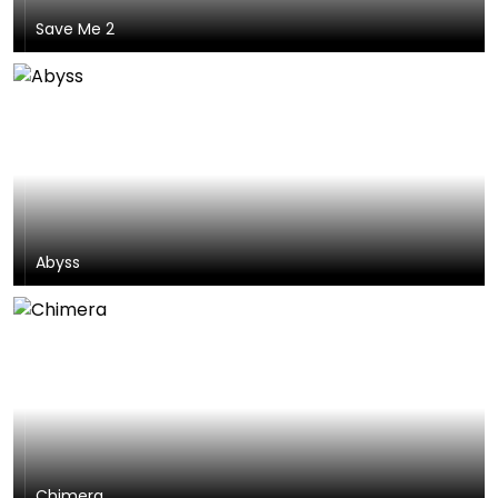
Save Me 2
Abyss
Chimera