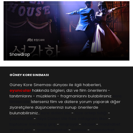
Snowdrop
GÜNEY KORE SINEMASI
Güney Kore Sineması dünyası ile ilgili haberleri,
oyuncular
hakkında bilgileri, dizi ve film önerilerini -
tanıtımlarını - müziklerini - fragmanlarını bulabilirsiniz.
kore
filmleri izle
İsterseniz film ve dizilere yorum yaparak diğer
ziyaretçilere düşüncelerinizi sunup önerilerde
bulunabilirsiniz…
kore dizileri izle
-
taze antep fıstığı
-
yabancı dizi
-
Asya Dizileri izle
free instagram likes
-
topfollow
meritking giriş
-
kingroyal
-
btcbet
-
madridbet
güncel giriş
-
grandpashabet
-
betboo
-
matadorbet