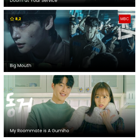
Doom at Your Service
8,2
MBC
Big Mouth
My Roommate is A Gumiho