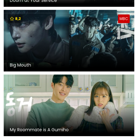
Doom at Your Service
8,2
MBC
Big Mouth
My Roommate is A Gumiho