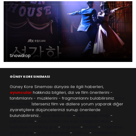
Snowdrop
GÜNEY KORE SINEMASI
Güney Kore Sineması dünyası ile ilgili haberleri,
oyuncular
hakkında bilgileri, dizi ve film önerilerini -
tanıtımlarını - müziklerini - fragmanlarını bulabilirsiniz.
kore
filmleri izle
İsterseniz film ve dizilere yorum yaparak diğer
ziyaretçilere düşüncelerinizi sunup önerilerde
bulunabilirsiniz…
kore dizileri izle
-
taze antep fıstığı
-
yabancı dizi
-
Asya Dizileri izle
free instagram likes
-
topfollow
meritking giriş
-
kingroyal
-
btcbet
-
madridbet
güncel giriş
-
grandpashabet
-
betboo
-
matadorbet