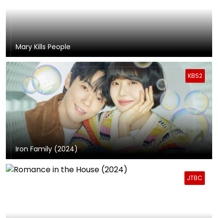
Mary Kills People
KBS2
Iron Family (2024)
JTBC