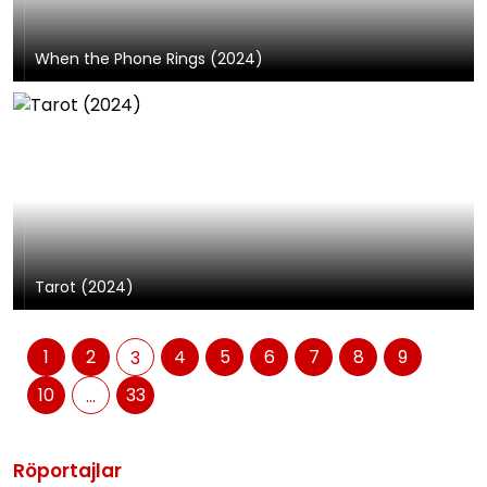
When the Phone Rings (2024)
Tarot (2024)
1
2
4
5
6
7
8
9
3
10
33
...
Röportajlar