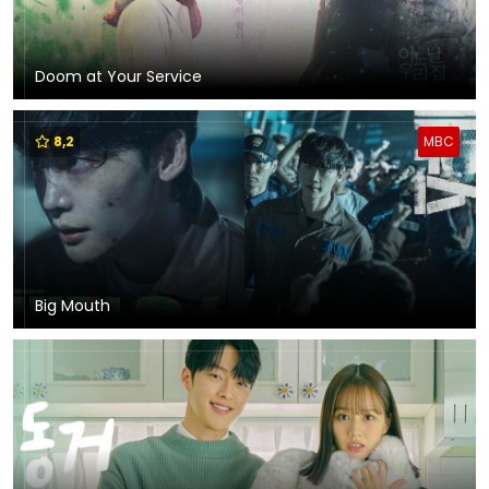
Doom at Your Service
8,2
MBC
Big Mouth