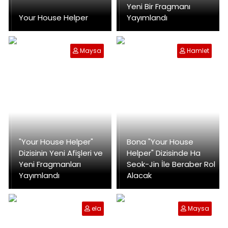
Yeni Bir Fragmanı
Your House Helper
Yayımlandı
Maysa
Hamlet
"Your House Helper"
Bona "Your House
Dizisinin Yeni Afişleri ve
Helper" Dizisinde Ha
Yeni Fragmanları
Seok-Jin İle Beraber Rol
Yayımlandı
Alacak
ela
Maysa