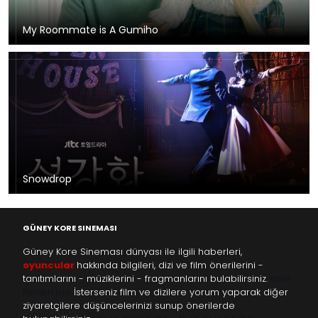
My Roommate is A Gumiho
Snowdrop
GÜNEY KORE SINEMASI
Güney Kore Sineması dünyası ile ilgili haberleri,
oyuncular
hakkında bilgileri, dizi ve film önerilerini -
tanıtımlarını - müziklerini - fragmanlarını bulabilirsiniz.
kore
filmleri izle
İsterseniz film ve dizilere yorum yaparak diğer
ziyaretçilere düşüncelerinizi sunup önerilerde