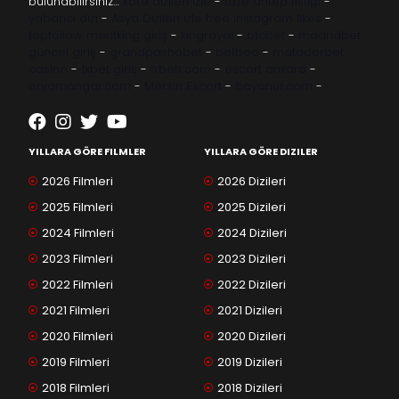
bulunabilirsiniz…
kore dizileri izle
-
taze antep fıstığı
-
yabancı dizi
-
Asya Dizileri izle
free instagram likes
-
topfollow
meritking giriş
-
kingroyal
-
btcbet
-
madridbet
güncel giriş
-
grandpashabet
-
betboo
-
matadorbet
casino
-
1xbet giriş
-
trbetr.com
-
escort ankara
-
eryamangar.com
-
Mersin Escort
-
bayanur.com
-
YILLARA GÖRE FILMLER
YILLARA GÖRE DIZILER
2026 Filmleri
2026 Dizileri
2025 Filmleri
2025 Dizileri
2024 Filmleri
2024 Dizileri
2023 Filmleri
2023 Dizileri
2022 Filmleri
2022 Dizileri
2021 Filmleri
2021 Dizileri
2020 Filmleri
2020 Dizileri
2019 Filmleri
2019 Dizileri
2018 Filmleri
2018 Dizileri