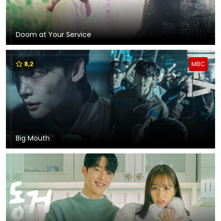
Doom at Your Service
8,2
MBC
Big Mouth