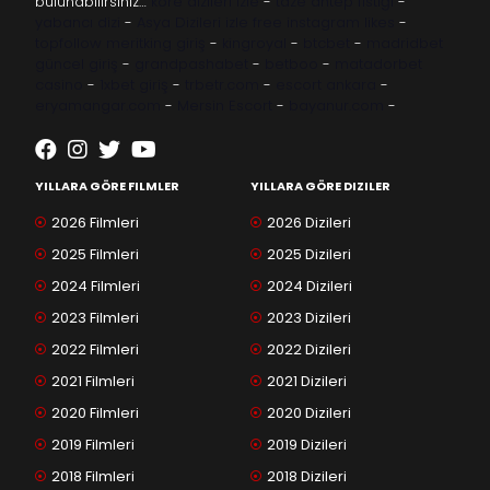
bulunabilirsiniz…
kore dizileri izle
-
taze antep fıstığı
-
yabancı dizi
-
Asya Dizileri izle
free instagram likes
-
topfollow
meritking giriş
-
kingroyal
-
btcbet
-
madridbet
güncel giriş
-
grandpashabet
-
betboo
-
matadorbet
casino
-
1xbet giriş
-
trbetr.com
-
escort ankara
-
eryamangar.com
-
Mersin Escort
-
bayanur.com
-
YILLARA GÖRE FILMLER
YILLARA GÖRE DIZILER
2026 Filmleri
2026 Dizileri
2025 Filmleri
2025 Dizileri
2024 Filmleri
2024 Dizileri
2023 Filmleri
2023 Dizileri
2022 Filmleri
2022 Dizileri
2021 Filmleri
2021 Dizileri
2020 Filmleri
2020 Dizileri
2019 Filmleri
2019 Dizileri
2018 Filmleri
2018 Dizileri