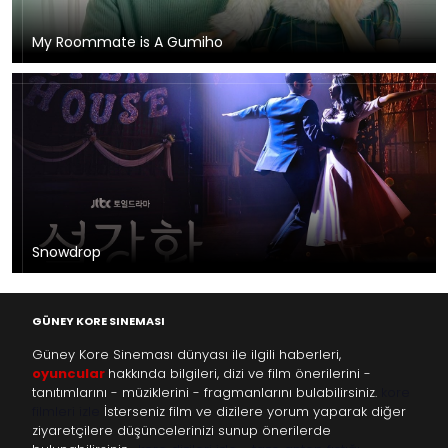
My Roommate is A Gumiho
Snowdrop
GÜNEY KORE SINEMASI
Güney Kore Sineması dünyası ile ilgili haberleri,
oyuncular
hakkında bilgileri, dizi ve film önerilerini -
tanıtımlarını - müziklerini - fragmanlarını bulabilirsiniz.
kore
filmleri izle
İsterseniz film ve dizilere yorum yaparak diğer
ziyaretçilere düşüncelerinizi sunup önerilerde