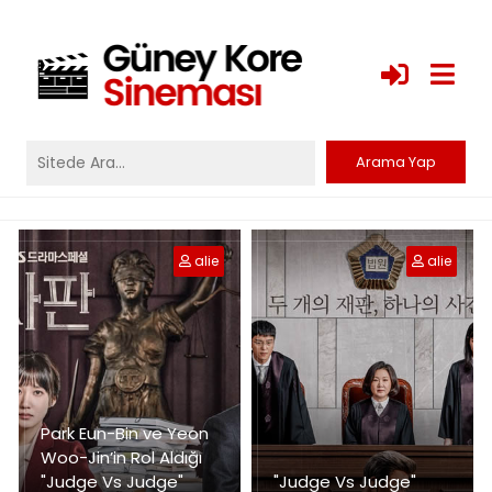
alie
alie
Park Eun-Bin ve Yeon
Woo-Jin’in Rol Aldığı
"Judge Vs Judge"
"Judge Vs Judge"