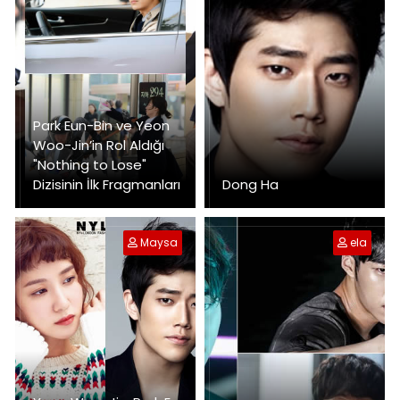
Park Eun-Bin ve Yeon
Woo-Jin’in Rol Aldığı
"Nothing to Lose"
Dizisinin İlk Fragmanları
Dong Ha
Maysa
ela