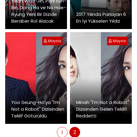
Yeon Woo-Jin, Park Eun-
Bin, Dong Ha ve Na Hae-
Ryung Yeni Bir Dizide
2017 Yılında Parlayan 6
Beraber Rol Alacak
En İyi Yükselen Yıldız
Maysa
Maysa
Yoo Seung-Ho’ya "I’m
Minah "I'm Not a Robot"
Not a Robot" Dizisinden
Dizisinden Gelen Teklifi
Teklif Götürüldü
Reddetti
2
1