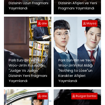
Dizisinin Uzun Fragmanı
Dizisinin Afişleri ve Yeni
Yayımlandı
Fragmanı Yayımlandı
alie
Maysa
Park Eun-Bin ve Yeon
Park Eun-Bin ve Yeon
Woo-Jin’in Rol Aldığı
Woo-Jin’in Rol Aldığı
"Judge Vs Judge"
"Nothing to Lose"un
Dizisinin Yeni Fragmanı
Karakter Afişleri
Yayımlandı
Yayımlandı
alie
Rüzgar Esintisi