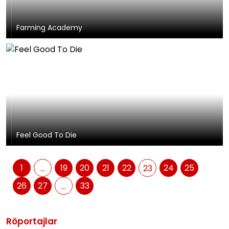
Farming Academy
Feel Good To Die
1
19
20
21
22
24
25
...
23
26
27
33
...
Röportajlar