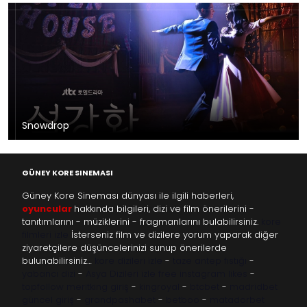
Snowdrop
GÜNEY KORE SINEMASI
Güney Kore Sineması dünyası ile ilgili haberleri,
oyuncular
hakkında bilgileri, dizi ve film önerilerini -
tanıtımlarını - müziklerini - fragmanlarını bulabilirsiniz.
kore
filmleri izle
İsterseniz film ve dizilere yorum yaparak diğer
ziyaretçilere düşüncelerinizi sunup önerilerde
bulunabilirsiniz…
kore dizileri izle
-
taze antep fıstığı
-
yabancı dizi
-
Asya Dizileri izle
free instagram likes
-
topfollow
meritking giriş
-
kingroyal
-
btcbet
-
madridbet
güncel giriş
-
grandpashabet
-
betboo
-
matadorbet