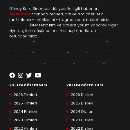
Güney Kore Sineması dünyası ile ilgili haberleri,
oyuncular
hakkında bilgileri, dizi ve film önerilerini -
tanıtımlarını - müziklerini - fragmanlarını bulabilirsiniz.
kore
filmleri izle
İsterseniz film ve dizilere yorum yaparak diğer
ziyaretçilere düşüncelerinizi sunup önerilerde
bulunabilirsiniz…
kore dizileri izle
-
taze antep fıstığı
-
yabancı dizi
-
Asya Dizileri izle
free instagram likes
-
topfollow
meritking giriş
-
kingroyal
-
btcbet
-
madridbet
güncel giriş
-
grandpashabet
-
betboo
-
matadorbet
casino
-
1xbet giriş
-
trbetr.com
-
escort ankara
-
eryamangar.com
-
Mersin Escort
-
bayanur.com
-
YILLARA GÖRE FILMLER
YILLARA GÖRE DIZILER
2026 Filmleri
2026 Dizileri
2025 Filmleri
2025 Dizileri
2024 Filmleri
2024 Dizileri
2023 Filmleri
2023 Dizileri
2022 Filmleri
2022 Dizileri