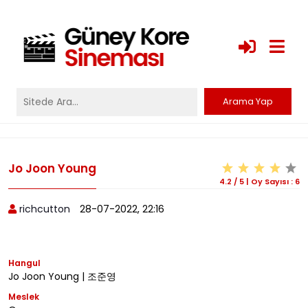
Jo Joon Young
4.2
/
5
|
Oy Sayısı :
6
richcutton
28-07-2022, 22:16
Hangul
Jo Joon Young | 조준영
Meslek